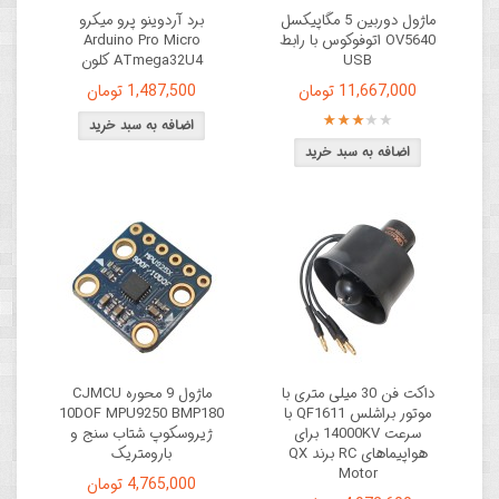
ماژول دوربین 5 مگاپیکسل
برد آردوینو پرو میکرو
OV5640 اتوفوکوس با رابط
Arduino Pro Micro
USB
ATmega32U4 کلون
11,667,000 تومان
1,487,500 تومان
داکت فن 30 میلی متری با
ماژول 9 محوره CJMCU
موتور براشلس QF1611 با
10DOF MPU9250 BMP180
سرعت 14000KV برای
ژیروسکوپ شتاب سنج و
هواپیماهای RC برند QX
بارومتریک
Motor
4,765,000 تومان