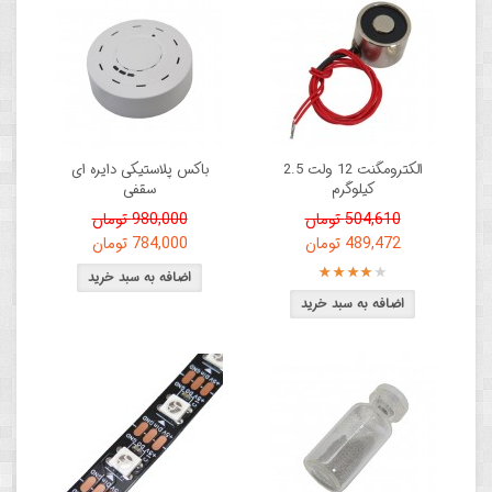
الکترومگنت 12 ولت 2.5
باکس پلاستیکی دایره ای
کیلوگرم
سقفی
504,610 تومان
980,000 تومان
489,472 تومان
784,000 تومان