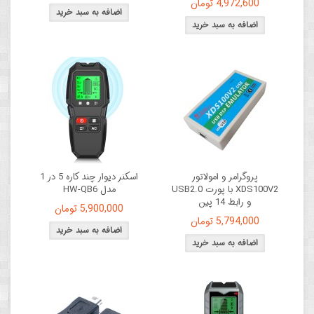
4,972,600 تومان
پروگرامر و امولاتور
اسکنر دیوار چند کاره 5 در 1
XDS100V2 با پورت USB2.0
مدل HW-QB6
و رابط 14 پین
5,900,000 تومان
5,794,000 تومان