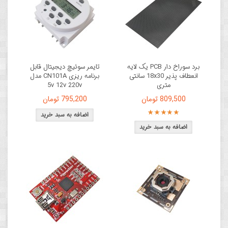
برد سوراخ دار PCB یک لایه
تایمر سوئیچ دیجیتال قابل
انعطاف پذیر 18x30 سانتی
برنامه ریزی CN101A مدل
متری
5v 12v 220v
809,500 تومان
795,200 تومان