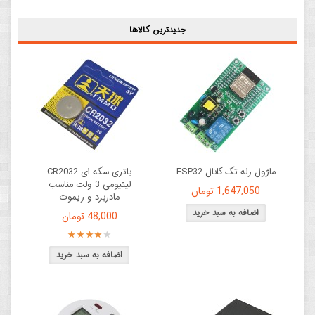
جديدترين کالاها
ماژول رله تک کانال ESP32
باتری سکه ای CR2032
لیتیومی 3 ولت مناسب
1,647,050 تومان
مادربرد و ریموت
48,000 تومان