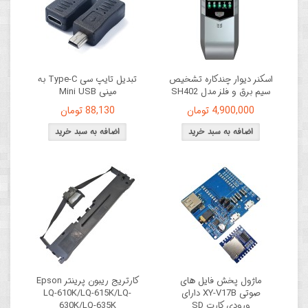
اسکنر دیوار چندکاره تشخیص
تبدیل تایپ سی Type-C به
سیم برق و فلز مدل SH402
مینی Mini USB
4,900,000 تومان
88,130 تومان
ماژول پخش فایل های
کارتریج ریبون پرینتر Epson
صوتی XY-V17B دارای
LQ-610K/LQ-615K/LQ-
ورودی کارت SD
630K/LQ-635K