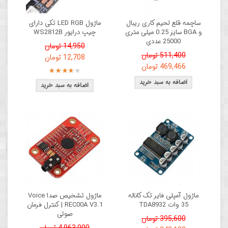
ساچمه قلع لحیم کاری ریبال
ماژول LED RGB تکی دارای
و BGA سایز 0.25 میلی متری
چیپ درایور WS2812B
25000 عددی
14,950 تومان
511,400 تومان
12,708 تومان
469,466 تومان
ماژول آمپلی فایر تک کاناله
ماژول تشخیص صدا Voice
35 وات TDA8932
REC00A V3.1 | کنترل فرمان
صوتی
395,600 تومان