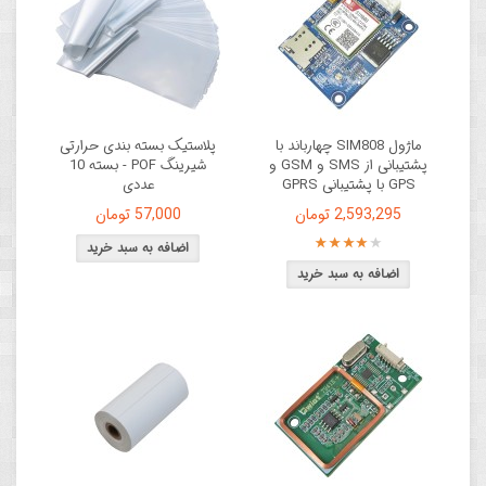
ماژول SIM808 چهارباند با
پلاستیک بسته بندی حرارتی
پشتیبانی از SMS و GSM و
شیرینگ POF - بسته 10
GPS با پشتیبانی GPRS
عددی
2,593,295 تومان
57,000 تومان