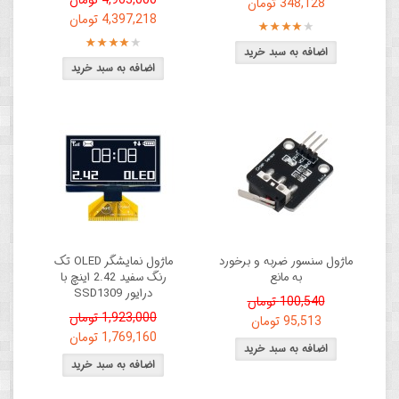
4,963,000 تومان
348,128 تومان
4,397,218 تومان
ماژول سنسور ضربه و برخورد
ماژول نمایشگر OLED تک
به مانع
رنگ سفید 2.42 اینچ با
درایور SSD1309
100,540 تومان
1,923,000 تومان
95,513 تومان
1,769,160 تومان