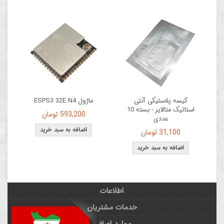
کیسه پلاستیکی آنتی
ماژول ESPS3 32E N4
استاتیک متالایز - بسته 10
593,200 تومان
عددی
31,100 تومان
اطلاعات
خدمات مشتریان