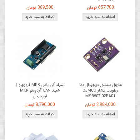
657,700 تومان
389,500 تومان
ماژول سنسور دیجیتال دما
شیلد کن باس MKR آردوینو |
رطوبت فشار CJMCU
شیلد CAN آردوینو MKR
MS8607-02BA01
اورجینال
2,984,000 تومان
8,790,000 تومان