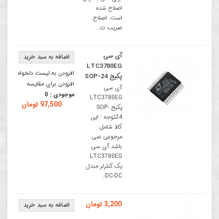
اصلاح شده
است. اصلاح
ضریب ت..
آی سی
LTC3780EG
افزودن به لیست دلخواه
پکیج SOP-24
افزودن برای مقایسه
آی سی
موجودی :
0
LTC3780EG
97,500 تومان
پکیج SOP-
24توجه : این
کالا شامل
مرجوعی نمی
باشد.آی سی
LTC3780EG
یک کنترلر مبدل
DC-DC..
3,200 تومان