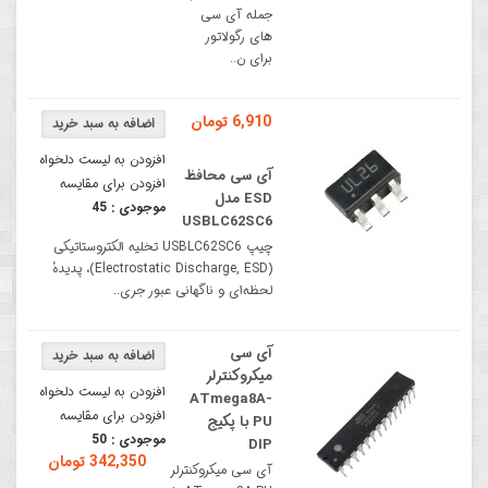
جمله آی سی
های رگولاتور
برای ن..
6,910 تومان
افزودن به لیست دلخواه
آی سی محافظ
افزودن برای مقایسه
ESD مدل
موجودی :
45
USBLC62SC6
چیپ USBLC62SC6 تخلیه الکتروستاتیکی
(Electrostatic Discharge, ESD)، پدیدهٔ
لحظه‌ای و ناگهانی عبور جری..
آی سی
میکروکنترلر
افزودن به لیست دلخواه
ATmega8A-
افزودن برای مقایسه
PU با پکیج
موجودی :
50
DIP
342,350 تومان
آی سی میکروکنترلر