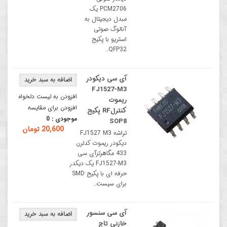
PCM2706 یک
مبدل دیجیتال به
آنالوگ صوتی
استریو با پکیج
QFP32..
آی سی دیکودر
FJ1527-M3
افزودن به لیست دلخواه
ریموت
افزودن برای مقایسه
کنترلRF پکیج
موجودی :
0
SOP8
20,600 تومان
تراشه FJ1527 M3
دیکودر ریموت کدلرن
433 مگاهرتزآی سی
FJ1527-M3 یک دیکدر
حرفه ای با پکیج SMD
برای سیست..
آی سی سنسور
خازنی تاچ