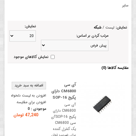
سایر
نمایش:
نمایش:
لیست
/
شبکه
مرتب کردن بر اساس:
نمایش کالاهای موجود
مقایسه کالاها (0)
آی سی
CM6800 دارای
افزودن به لیست دلخواه
پکیج SOP-16
افزودن برای مقایسه
آی سی
موجودی :
0
CM6800 دارای
47,240 تومان
پکیج SOP-16آی
سی CM6800
یک کنترل کننده
برای ضریب توان