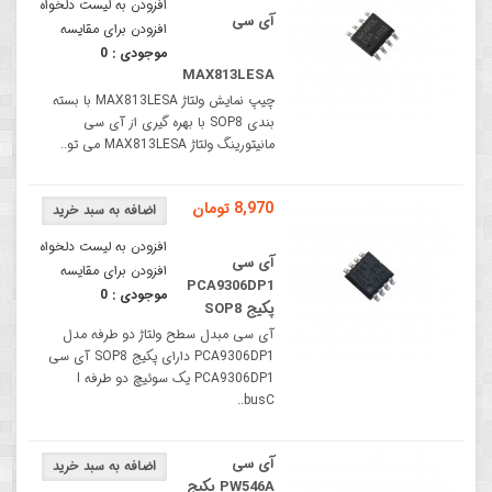
افزودن به لیست دلخواه
آی سی
افزودن برای مقایسه
موجودی :
0
MAX813LESA
چیپ نمایش ولتاژ MAX813LESA با بسته
بندی SOP8 با بهره گیری از آی سی
مانیتورینگ ولتاژ MAX813LESA می تو..
8,970 تومان
افزودن به لیست دلخواه
آی سی
افزودن برای مقایسه
PCA9306DP1
موجودی :
0
پکیج SOP8
آی سی مبدل سطح ولتاژ دو طرفه مدل
PCA9306DP1 دارای پکیج SOP8 آی سی
PCA9306DP1 یک سوئیچ دو طرفه I
busC..
آی سی
PW546A پکیج