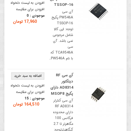
افزودن به لیست دلخواه
TSSOP-16
افزودن برای مقایسه
آی سی
موجودی :
0
PW546A پکیج
17,960 تومان
TSSOP-16
توجه: این کالا
شامل مرجوعی
نمی باشد. آی
سی
TCA9546A که
با نام PW546A..
آی سی RF
دیتکتور
افزودن به لیست دلخواه
AD8314 دارای
افزودن برای مقایسه
پکیج MSOP8
موجودی :
15
آی سی کنترلر
164,510 تومان
RF AD8314
دارای محدوده
فرکانس 100
مگاهرتز تا 2.7
گیگاهرتزتوجه: