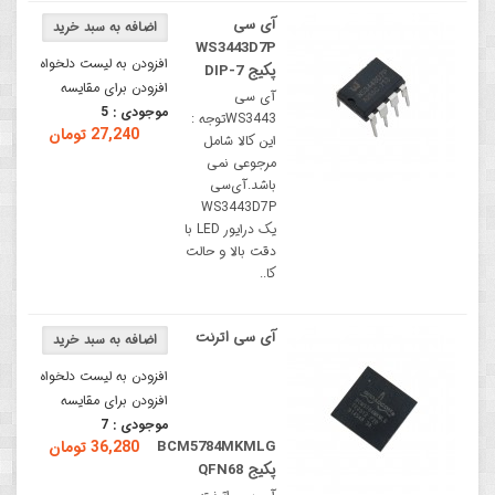
آی سی
WS3443D7P
افزودن به لیست دلخواه
پکیج DIP-7
افزودن برای مقایسه
آی سی
موجودی :
5
WS3443توجه :
27,240 تومان
این کالا شامل
مرجوعی نمی
باشد.آی‌سی
WS3443D7P
یک درایور LED با
دقت بالا و حالت
کا..
آی سی اترنت
افزودن به لیست دلخواه
افزودن برای مقایسه
موجودی :
7
BCM5784MKMLG
36,280 تومان
پکیج QFN68