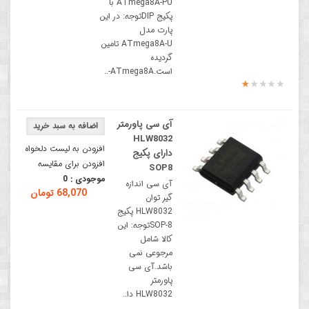
ATmega8A-PU با
پکیج DIPتوجه: در این
پارت مدل
ATmega8A-U تامین
گردیده
است.ATmega8A-..
آی سی پاورمتر
HLW8032
افزودن به لیست دلخواه
دارای پکیج
افزودن برای مقایسه
SOP8
موجودی :
0
آی سی اندازه
68,070 تومان
گیر توان
HLW8032 پکیج
SOP-8توجه: این
کالا شامل
مرجوعی نمی
باشد.آی سی
پاورمتر
HLW8032 دا..