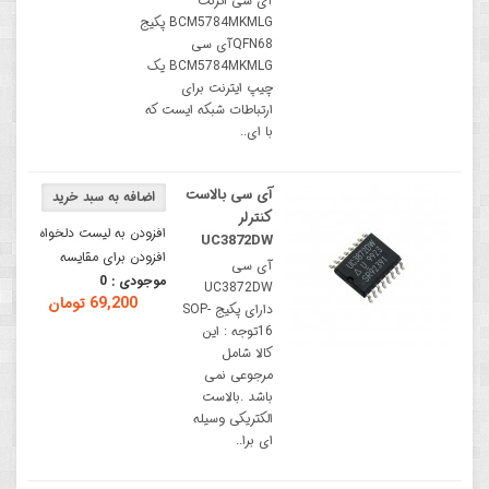
آی سی اترنت
BCM5784MKMLG پکیج
QFN68آی سی
BCM5784MKMLG یک
چیپ ایترنت برای
ارتباطات شبکه ایست که
با ای..
آی سی بالاست
کنترلر
افزودن به لیست دلخواه
UC3872DW
افزودن برای مقایسه
آی سی
موجودی :
0
UC3872DW
69,200 تومان
دارای پکیج SOP-
16توجه : این
کالا شامل
مرجوعی نمی
باشد .بالاست
الکتریکی وسیله
ای برا..