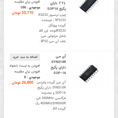
افزودن برای مقایسه
TTL دارای
موجودی :
100
پکیج SOP16
30,710 تومان
چیپ ترنسیور RS232
SP3232 ، فرستنده
گیرنده پروتکل
RS232توجه: این کالا
شامل مرجوعی نمی
باشد.آی سی SP32..
آی سی
SYN510R
افزودن به لیست دلخواه
دارای پکیج
افزودن برای مقایسه
SOP-16
موجودی :
0
آی سی گیرنده وایرلس
26,800 تومان
SYN510R دارای پکیج
SOP-16 و محدوده
فرکانسی 300MHz الی
450MHzSYN500R یک
گیرنده AS..