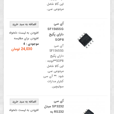
این کالا شامل
مرجوعی نمی..
آی سی
SF1565SG
افزودن به لیست دلخواه
دارای پکیج
افزودن برای مقایسه
SOP8
موجودی :
4
آی سی
24,030 تومان
SF1565SG
دارای پکیج
SOP8**توجه :
این کالا شامل
مرجوعی نمی
شود .** آی سی
کنترلر مدارات
سوئیچین..
آی سی
SP3232 مبدل
افزودن به لیست دلخواه
RS232 به