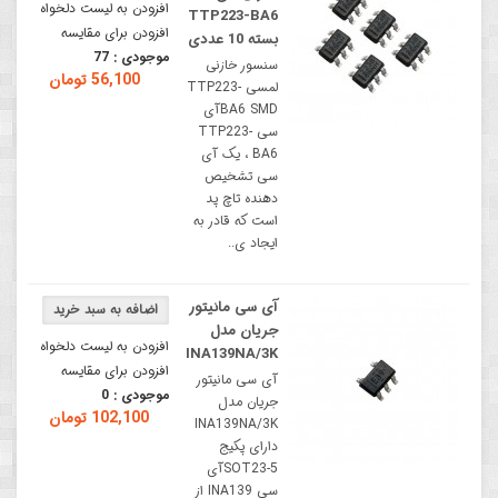
افزودن به لیست دلخواه
TTP223-BA6
افزودن برای مقایسه
بسته 10 عددی
موجودی :
77
سنسور خازنی
56,100 تومان
لمسی TTP223-
BA6 SMDآی
سی TTP223-
BA6 ، یک آی
سی تشخیص
دهنده تاچ پد
است که قادر به
ایجاد ی..
آی سی مانیتور
جریان مدل
افزودن به لیست دلخواه
INA139NA/3K
افزودن برای مقایسه
آی سی مانیتور
موجودی :
0
جریان مدل
102,100 تومان
INA139NA/3K
دارای پکیج
SOT23-5آی
سی INA139 از