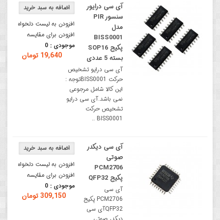
آی سی درایور
سنسور PIR
افزودن به لیست دلخواه
مدل
افزودن برای مقایسه
BISS0001
موجودی :
0
پکیج SOP16
19,640 تومان
بسته 5 عددی
آی سی درایو تشخیص
حرکت BISS0001توجه :
این کالا شامل مرجوعی
نمی باشد.آی سی درایو
تشخیص حرکت
BISS0001 ..
آی سی دیکدر
صوتی
افزودن به لیست دلخواه
PCM2706
افزودن برای مقایسه
پکیج QFP32
موجودی :
0
آی سی
309,150 تومان
PCM2706 پکیج
QFP32آی سی
دیکدر صوتی