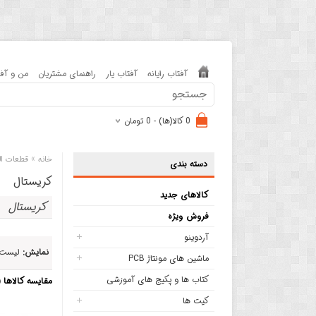
آفتاب رایانه
آفتاب یار
راهنمای مشتریان
من و آفت
0 کالا(ها) - 0 تومان
»
خانه
قطعات ال
دسته بندی
کریستال
کالاهای جدید
کریستال
فروش ویژه
آردوینو
نمایش:
لیست
ماشین های مونتاژ PCB
کتاب ها و پکیج های آموزشی
مقایسه کالاها (0)
کیت ها