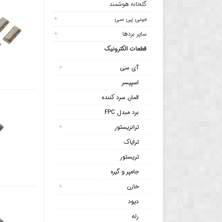
گلخانه هوشمند
مینی پی سی
سایر بردها
قطعات الکترونیک
آی سی
اسپیسر
المان سرد کننده
برد مبدل FPC
ترانزیستور
ترایاک
تریستور
جامپر و گیره
خازن
دیود
رله