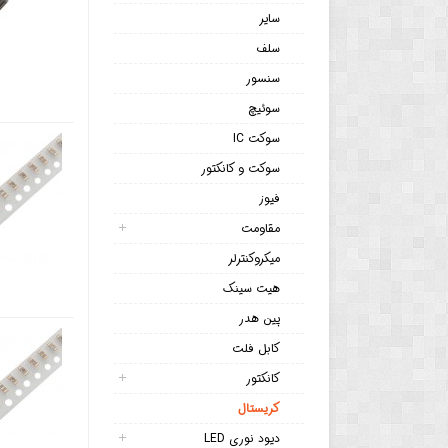
سایر
سلف
سنسور
سوئیچ
سوکت IC
سوکت و کانکتور
فیوز
مقاومت
میکروکنترلر
هیت سینک
پین هدر
کابل فلت
کانکتور
کریستال
دیود نوری LED