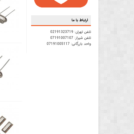
ارتباط با ما
تلفن تهران:
02191323719
تلفن شیراز:
07191007107
واحد بازرگانی:
07191005117