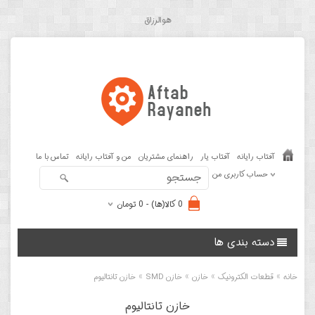
هوالرزاق
آفتاب رایانه
آفتاب یار
راهنمای مشتریان
من و آفتاب رایانه
تماس با ما
حساب کاربری من
0 کالا(ها) - 0 تومان
دسته بندی ها
»
»
»
»
خانه
قطعات الکترونیک
خازن
خازن SMD
خازن تانتالیوم
خازن تانتالیوم