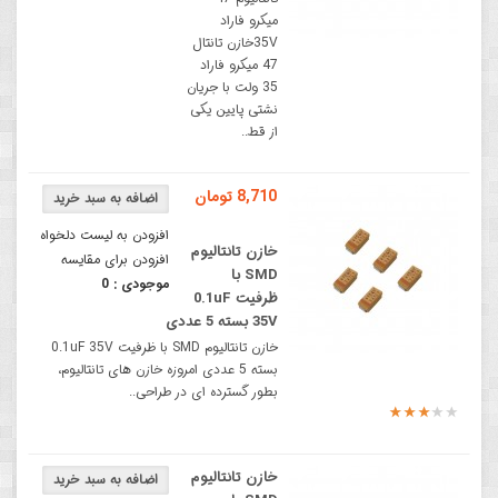
میکرو فاراد
35Vخازن تانتال
47 میکرو فاراد
35 ولت با جریان
نشتی پایین یکی
از قط..
8,710 تومان
افزودن به لیست دلخواه
خازن تانتالیوم
افزودن برای مقایسه
SMD با
موجودی :
0
ظرفیت 0.1uF
35V بسته 5 عددی
خازن تانتالیوم SMD با ظرفیت 0.1uF 35V
بسته 5 عددی امروزه خازن های تانتالیوم،
بطور گسترده ای در طراحی..
خازن تانتالیوم