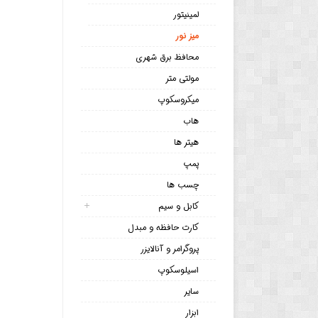
لمینیتور
میز نور
محافظ برق شهری
مولتی متر
میکروسکوپ
هاب
هیتر ها
پمپ
چسب ها
کابل و سیم
کارت حافظه و مبدل
پروگرامر و آنالایزر
اسیلوسکوپ
سایر
ابزار