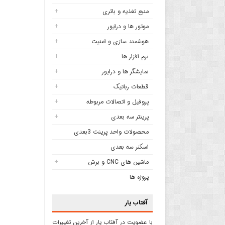
منبع تغذیه و باتری
موتور ها و درایور
هوشمند سازی و امنیت
نرم افزار ها
نمایشگر ها و درایور
قطعات رباتیک
پروفیل و اتصالات مربوطه
پرینتر سه بعدی
محصولات واحد پرینت 3بعدی
اسکنر سه بعدی
ماشین های CNC و برش
پروژه ها
آفتاب یار
با عضویت در آفتاب یار از آخرین تغییرات