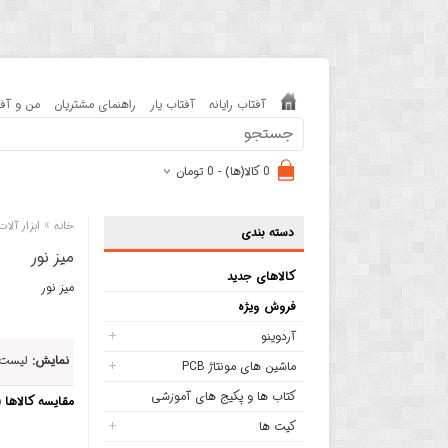
آفتاب رایانه
آفتاب یار
راهنمای مشتریان
من و آفت
0 کالا(ها) - 0 تومان
»
خانه
ابزار آلا
دسته بندی
میز نور
کالاهای جدید
میز نور
فروش ویژه
آردوینو
نمایش:
لیست
ماشین های مونتاژ PCB
کتاب ها و پکیج های آموزشی
مقایسه کالاها (0)
کیت ها