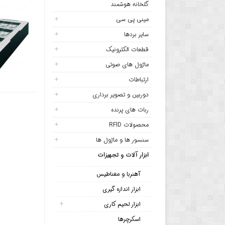
گلخانه هوشمند
مینی پی سی
سایر بردها
قطعات الکترونیک
ماژول های صوتی
ارتباطات
دوربین و تصویر برداری
ربات های پرنده
محصولات RFID
سنسور ها و ماژول ها
ابزار آلات و تجهیزات
آهنربا و مغناطیس
ابزار اندازه گیری
ابزار لحیم کاری
اسکرچرها