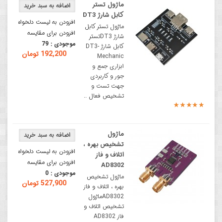
ماژول تستر
کابل شارژ DT3
افزودن به لیست دلخواه
ماژول تستر کابل
افزودن برای مقایسه
شارژ DT3تستر
موجودی :
79
کابل شارژ DT3-
192,200 تومان
Mechanic
ابزاری جمع و
جور و کاربردی
جهت تست و
تشخیص فعال ..
ماژول
تشخیص بهره ،
افزودن به لیست دلخواه
اتلاف و فاز
افزودن برای مقایسه
AD8302
موجودی :
0
ماژول تشخیص
527,900 تومان
بهره ، اتلاف و فاز
AD8302ماژول
تشخیص اتلاف و
فاز AD8302