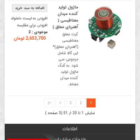
ماژول تولید
کننده میدان
افزودن به لیست دلخواه
مغناطیسی (
افزودن برای مقایسه
آهنربای معلق )
موجودی :
2
کیت معلق
2,653,700 تومان
مغناطیسی
(آهنربای معلق)*
این کالا شامل
مرجوعی نمی
شود .به کمک
ماژول تولید
کننده میدان
مغناط..
>|
>
3
2
1
نمایش 1 تا 20 از 51 (3 صفحه )
اطلاعات
خدمات مشتریان