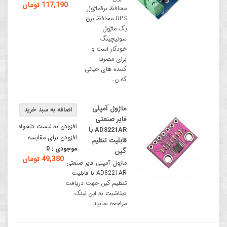
117,190 تومان
محافظ برقماژول
UPS محافظ برق
یک ماژول
سوئیچینگ
خودکار است و
برای مصرف
کننده های حیاتی
که ن..
ماژول آمپلی
فایر صنعتی
افزودن به لیست دلخواه
AD8221AR با
افزودن برای مقایسه
قابلیت تنظیم
موجودی :
0
گین
49,380 تومان
ماژول آمپلی فایر صنعتی
AD8221AR با قابلیت
تنظیم گین جهت دریافت
دیتاشیت به این لینک
مراجعه نمایید...