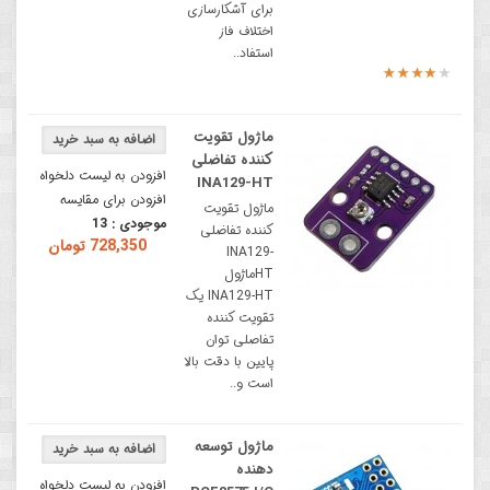
برای آشکارسازی
اختلاف فاز
استفاد..
ماژول تقویت
کننده تفاضلی
افزودن به لیست دلخواه
INA129-HT
افزودن برای مقایسه
ماژول تقویت
موجودی :
13
کننده تفاضلی
728,350 تومان
INA129-
HTماژول
INA129-HT یک
تقویت کننده
تفاصلی توان
پایین با دقت بالا
است و..
ماژول توسعه
دهنده
افزودن به لیست دلخواه