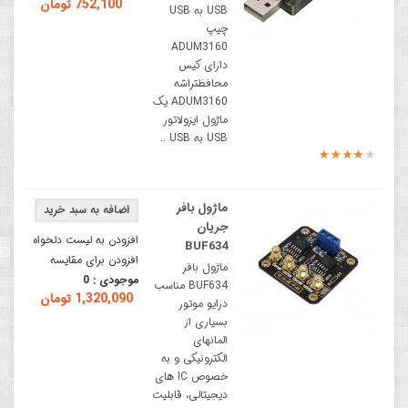
752,100 تومان
USB به USB
چیپ
ADUM3160
دارای کیس
محافظتراشه
ADUM3160 یک
ماژول ایزولاتور
USB به USB ..
ماژول بافر
جریان
افزودن به لیست دلخواه
BUF634
افزودن برای مقایسه
ماژول بافر
موجودی :
0
BUF634 مناسب
1,320,090 تومان
درایو موتور
بسیاری از
المانهای
الکترونیکی و به
خصوص IC های
دیجیتالی، قابلیت