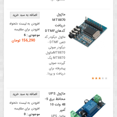
ماژول
MT8870
افزودن به لیست دلخواه
دریافت
افزودن برای مقایسه
کدهایDTMF
موجودی :
6
ماژول دیکودر کد
156,290 تومان
تلفن DTMF -
دیکودر صوتی
MT8870ماژول
MT8870 یک
گیرنده صوتی
پیشرفته برای
دریافت و پردا..
ماژول UPS
محافظ برق 5-
افزودن به لیست دلخواه
48 ولت 10
افزودن برای مقایسه
آمپر
موجودی :
0
ماژول UPS