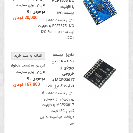
PCF8575 I/O
افزودن برای مقایسه
با قابلیت
موجودی :
0
توسعه I2C
20,000 تومان
ماژول توسعه دهنده
PCF8575 I/O با قابلیت
توسعه I2C Function :
I2C i..
ماژول توسعه
دهنده 16 پین
افزودن به لیست دلخواه
ورودی و
افزودن برای مقایسه
خروجی
موجودی :
0
MCP23017 با
167,880 تومان
قابلیت کنترل I2C
ماژول توسعه دهنده 16
پین ورودی و خروجی
MCP23017 با قابلیت
کنترل I2C جهت
دریافت دیتاشیت به این
لین..