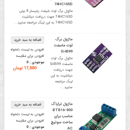
74HC165D
ماژول برک اوت شیفت رجیستر 8 بیتی
74HC165D جهت دریافت دیتاشیت
74HC165D به این لینک مراجعه نمایید. ..
ماژول برک
اوت ماسفت
افزودن به لیست دلخواه
Si4599
افزودن برای مقایسه
ماژول برک اوت
موجودی :
0
ماسفت Si4599
17,880 تومان
جهت دریافت
دیتاشیت به این
لینک مراجعه
نمایید. ..
ماژول ترایاک
BTB16-800
افزودن به لیست دلخواه
مناسب برای
افزودن برای مقایسه
ساخت سوئیچ
موجودی :
0
AC