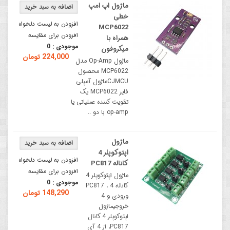
ماژول اپ امپ
خطی
افزودن به لیست دلخواه
MCP6022
افزودن برای مقایسه
همراه با
موجودی :
0
میکروفون
224,000 تومان
ماژول Op-Amp مدل
MCP6022 محصول
CJMCUماژول آمپلی
فایر MCP6022 یک
تقویت کننده عملیاتی یا
op-amp با دو ..
ماژول
اپتوکوپلر 4
افزودن به لیست دلخواه
کاناله PC817
افزودن برای مقایسه
ماژول اپتوکوپلر 4
موجودی :
0
کاناله PC817 ، 4
148,290 تومان
ورودی و 4
خروجیماژول
اپتوکوپلر 4 کانال
PC817، از 4 آی