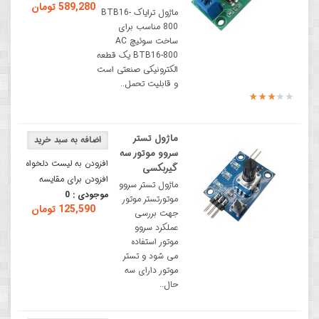
589,280 تومان
ماژول ترایاک BTB16-
800 مناسب برای
ساخت سوئیچ AC
BTB16-800 یک قطعه
الکترونیکی صنعتی است
و قابلیت تحمل..
ماژول تستر
سروو موتور سه
افزودن به لیست دلخواه
گیربکسی
افزودن برای مقایسه
ماژول تستر سروو
موجودی :
0
موتورتستر موتور
125,590 تومان
جهت بررسی
عملکرد سروو
موتور استفاده
می شود و تستر
موتور دارای سه
حال..