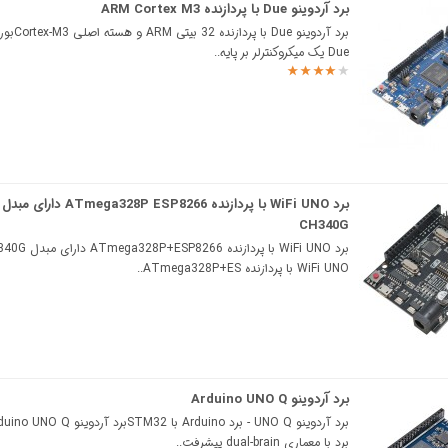
برد آردوینو Due با پردازنده ARM Cortex M3
برد آردوینو Due ب
Due یک میکروکنترلر بر پایه..
برد WiFi UNO با پردازنده ATmega328P ESP8266 دارای مبدل
CH340G
WiFi UNO با پردازنده ATmega328P+ES..
برد آردوینو Arduino UNO Q
برد با معماری dual-brain پیشرفت..