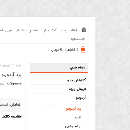
آفتاب رایانه
آفتاب یار
راهنمای مشتریان
من و آفت
0 کالا(ها) - 0 تومان
»
»
خانه
آردوینو
دسته بندی
برد آردوینو
کالاهای جدید
محصولات آردوی
فروش ویژه
آردوینو
نمایش:
لیست
برد آردوینو
مقایسه کالاها (0)
شیلد
لوازم جانبی