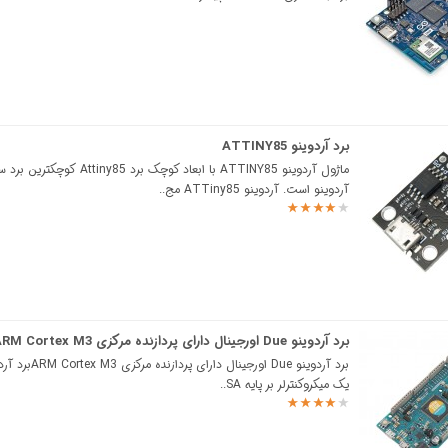
برد آردوینو ATTINY85
ماژول آردوینو ATTINY85 با ابعاد کوچک برد Attiny85 ک
آردوینو است. آردوینو ATTiny85 مج..
برد آردوینو Due اورجینال دارای پردازنده مرکزی ARM Cortex M3
یک میکروکنترلر بر پایه SA..