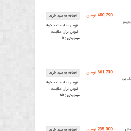
400,790 تومان
نکتور type-Cبردهای آردوینو
افزودن به لیست دلخواه
افزودن برای مقایسه
موجودی :
0
661,730 تومان
آردوینو نانو یک برد
افزودن به لیست دلخواه
افزودن برای مقایسه
موجودی :
60
ATmega و چیپ مبدل
235,000 تومان