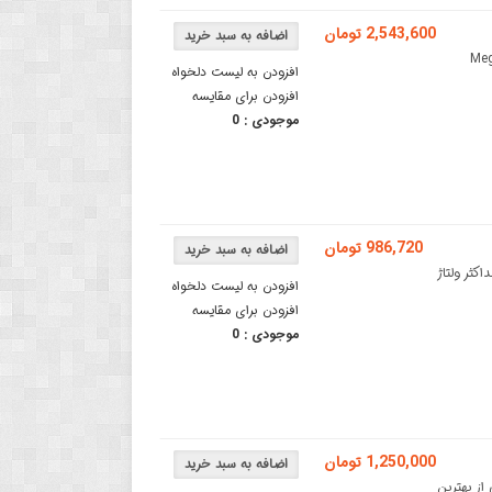
2,543,600 تومان
Ard با پردازنده ATmega2560 برد آردوینو Mega
افزودن به لیست دلخواه
افزودن برای مقایسه
موجودی :
0
986,720 تومان
مرکزی ATmega2560هشدار : حداکثر ولتاژ
افزودن به لیست دلخواه
افزودن برای مقایسه
موجودی :
0
1,250,000 تومان
MKR I اورجینالبرد آردوینو MKR IoT Carrier یکی از بهترین