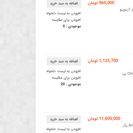
960,000 تومان
ا پردازنده 32 بیتی ARM و هسته اصلی Cortex-M3بورد آردوینو
افزودن به لیست دلخواه
افزودن برای مقایسه
موجودی :
0
1,123,700 تومان
افزودن به لیست دلخواه
برد WiFi UNO با پردازنده ATmega328P+ESP8266 دارای مبدل CH340G برد
افزودن برای مقایسه
موجودی :
20
11,600,000 تومان
برد آردوینو UNO Q - برد Arduino با STM32برد آردوینو Arduino UNO Q یک
افزودن به لیست دلخواه