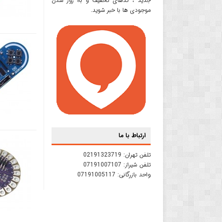
جدید ، کدهای تخفیف و به روز شدن
موجودی ها با خبر شوید.
ارتباط با ما
تلفن تهران:
02191323719
تلفن شیراز:
07191007107
واحد بازرگانی:
07191005117