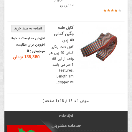
اندازی ی..
کابل فلت
رنگین کمانی
افزودن به لیست دلخواه
40 پین
افزودن برای مقایسه
کابل فلت رنگین
موجودی :
0
کمانی 40 پین هر
135,380 تومان
واحد از این کالا
1 متر می باشد.
Features:
Length:1m
copper wi..
نمایش 1 تا 18 از 18 (1 صفحه )
اطلاعات
خدمات مشتریان