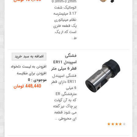
0.3mm-3.2mm
اتوماتیک شفت
3.17 میلیمترسه
نظام مینیاتوری
یک قطعه فلزی
است که از یک
ط..
فشنگی
اسپیندل ER11
افزودن به لیست دلخواه
قطر 6 میلی متر
افزودن برای مقایسه
فشنگی اسپیندل
موجودی :
0
ER11 دارای قطر
448,440 تومان
6 میلی
مترفشنگی ER
که به آن کولت
پر چاک نیز گفته
می شود قطعه
ای مخروطی ..