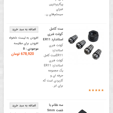
پرکاربردترین
اجزای
سیستم‌های ن..
ست کامل
کولت فنری
افزودن به لیست دلخواه
استاندارد ER11
افزودن برای مقایسه
کولت فنری
موجودی :
0
استاندارد
678,920 تومان
ER11ست کامل
کولت فنری
استاندارد ER11
یک مجموعه
حرفه ای و
کاربردی است که
برای ابز..
سه نظام با
شفت 5mm