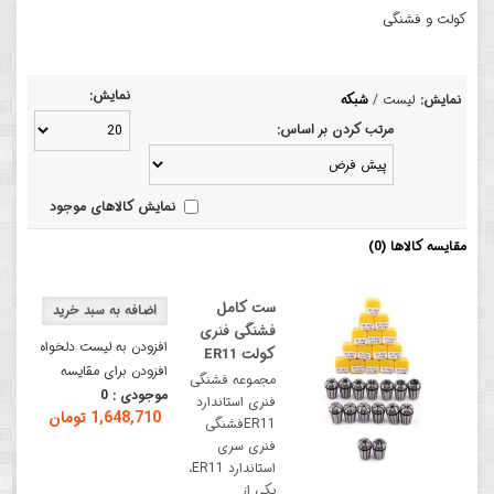
کولت و فشنگی
نمایش:
نمایش:
لیست
/
شبکه
مرتب کردن بر اساس:
نمایش کالاهای موجود
مقایسه کالاها (0)
ست کامل
فشنگی فنری
افزودن به لیست دلخواه
کولت ER11
افزودن برای مقایسه
مجموعه فشنگی
موجودی :
0
فنری استاندارد
1,648,710 تومان
ER11فشنگی
فنری سری
استاندارد ER11،
یکی از