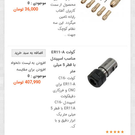
موجودی :
0
محصول از سمت
36,000 تومان
کاربران آفتاب
رایانه تامین
میگردد. این سه
نظام کوچک
جهت ..
کولت ER11-A
مناسب اسپیندل
افزودن به لیست دلخواه
با قطر 5 میلی
افزودن برای مقایسه
متر
موجودی :
0
کولت C16-
407,990 تومان
ER11-A برای
CNC و فرزکاری
دقیقکولت
اسپیندل C16-
ER11A با قطر 5
میلی متر یک
ابزار دقیق و با
ک..