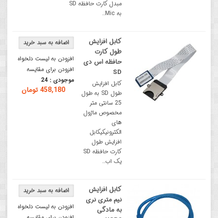
مبدل کارت حافظه SD
به Mic..
کابل افزایش
طول کارت
افزودن به لیست دلخواه
حافظه اس دی
افزودن برای مقایسه
SD
موجودی :
24
کابل افزایش
458,180 تومان
طول SD به طول
25 سانتی متر
مخصوص ماژول
های
الکترونیکیکابل
افزایش طول
کارت حافظه SD
یک اب..
کابل افزایش
نیم متری نری
افزودن به لیست دلخواه
به مادگی
افزودن برای مقایسه