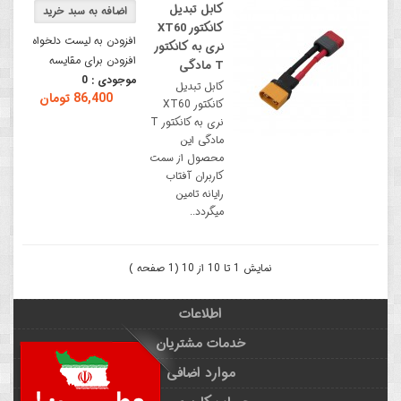
کابل تبدیل
کانکتور XT60
افزودن به لیست دلخواه
نری به کانکتور
افزودن برای مقایسه
T مادگی
موجودی :
0
کابل تبدیل
86,400 تومان
کانکتور XT60
نری به کانکتور T
مادگی این
محصول از سمت
کاربران آفتاب
رایانه تامین
میگردد..
نمایش 1 تا 10 از 10 (1 صفحه )
اطلاعات
خدمات مشتریان
موارد اضافی