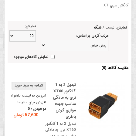
کانکتور سری XT
نمایش:
نمایش:
لیست
/
شبکه
مرتب کردن بر اساس:
نمایش کالاهای موجود
مقایسه کالاها (0)
تبدیل 2 به 1
کانکتور XT60
افزودن به لیست دلخواه
نری به مادگی
افزودن برای مقایسه
مناسب جهت
موجودی :
0
موازی کردن
57,600 تومان
باطری
تبدیل 2 به 1 کانکتور
XT60 نری به مادگی
مناسب جهت موازی