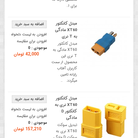
برای ا..
مبدل کانکتور
XT60 مادگی
افزودن به لیست دلخواه
به T نری
افزودن برای مقایسه
مبدل کانکتور
موجودی :
0
XT60 مادگی به
42,000 تومان
T نری این
محصول از سمت
کاربران آفتاب
رایانه تامین
میگردد. ..
مبدل کانکتور
XT60 نری به
افزودن به لیست دلخواه
کانکتور D
افزودن برای مقایسه
مادگی
موجودی :
0
تبدیل سوکت
157,210 تومان
XT60 نری به
سوکت D مادگی