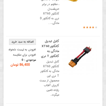
، مقاوم در برابر
حریقمبدل
کانکتور XT60
نری به کانکتور D
مادگی ، ..
کابل تبدیل
کانکتور XT60
افزودن به لیست دلخواه
مادگی به
افزودن برای مقایسه
کانکتور T نری
موجودی :
0
کابل تبدیل
86,400 تومان
کانکتور XT60
مادگی به کانکتور
T نری این
محصول از سمت
کاربران آفتاب
رایانه تامین
میگردد..