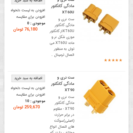
مادگی کانکتور
افزودن به لیست دلخواه
XT60U
افزودن برای مقایسه
ست نری و
موجودی :
0
مادگی کانکتور
76,180 تومان
XT60Uاز کانکتور
موزی شکل نر و
ماده XT60U می
توان به منظور
اتصال ترمینال ..
ست نری و
مادگی کانکتور
افزودن به لیست دلخواه
XT90
افزودن برای مقایسه
ست نری و
موجودی :
10
مادگی کانکتور
259,670 تومان
XT90 - مقاوم
در برابر حرارت
(اصلی)سوکت
های اتصال انواع
مختلفی دارند که