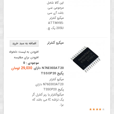
این کالا شامل
مرجوعی نمی
باشد.آی سی
میکرو کنترلر
ATTINY85-
20SU یک چ..
میکرو کنترلر
افزودن به لیست دلخواه
افزودن برای مقایسه
موجودی :
0
N76E003AT20 دارای
29,030 تومان
پکیج TSSOP20
میکرو کنترلر
N76E003AT20 دارای
پکیج TSSOP20
میکروکنترلر یا ریز کنترل گر
یک تراشه IC می باشد که
برا..