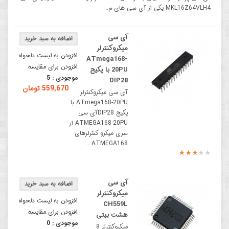
MKL16Z64VLH4 یکی از آی سی های م..
آی سی
میکروکنترلر
افزودن به لیست دلخواه
ATmega168-
افزودن برای مقایسه
20PU با پکیج
موجودی :
5
DIP28
559,670 تومان
آی سی میکروکنترلر
ATmega168-20PU با
پکیج DIP28آی سی
ATMEGA168-20PU از
سری میکرو کنترلرهای
ATMEGA168 ..
آی سی
میکروکنترلر
افزودن به لیست دلخواه
CH559L
افزودن برای مقایسه
هشت بیتی
موجودی :
0
میکروکنترلر 8