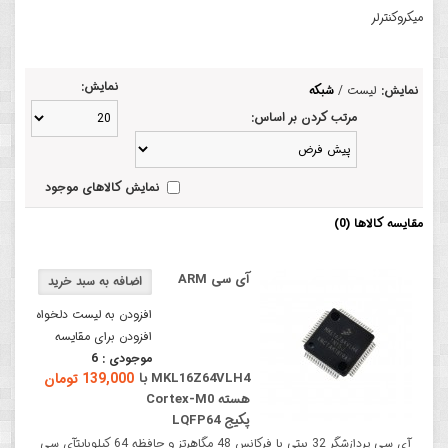
میکروکنترلر
نمایش:
نمایش:
لیست
/
شبکه
مرتب کردن بر اساس:
نمایش کالاهای موجود
مقایسه کالاها (0)
آی سی ARM
افزودن به لیست دلخواه
افزودن برای مقایسه
موجودی :
6
MKL16Z64VLH4 با
139,000 تومان
هسته Cortex-M0
پکیج LQFP64
آی سی پردازشگر 32 بیتی با فرکانس 48 مگاهرتز و حافظه 64 کیلوبایتآی سی