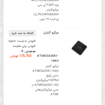
PIC24F32KA304 با 44
پایه TQFPآی سی
میکروکنترلر
PIC24F32KA304 یک
پردازنده 16 بیتی..
میکرو کنترلر
افزودن به لیست دلخواه
افزودن برای مقایسه
موجودی :
0
ATMEGA2561-
175,750 تومان
16AU
میکرو کنترلر
ATMEGA2561-16AU
دارای پکیج
TQFP64میکروکنترلر
ATMEGA2561-16U از
سری میکروکنترلرهای
ATME..