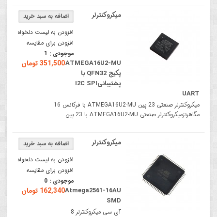
میکروکنترلر
افزودن به لیست دلخواه
افزودن برای مقایسه
موجودی :
1
ATMEGA16U2-MU
351,500 تومان
پکیج QFN32 با
پشتیبانیI2C SPI
UART
میکروکنترلر صنعتی 23 پین ATMEGA16U2-MU با فرکانس 16
مگاهرتزمیکروکنترلر صنعتی ATMEGA16U2-MU با 23 پین..
میکروکنترلر
افزودن به لیست دلخواه
افزودن برای مقایسه
موجودی :
0
Atmega2561-16AU
162,340 تومان
SMD
آی سی میکروکنترلر 8