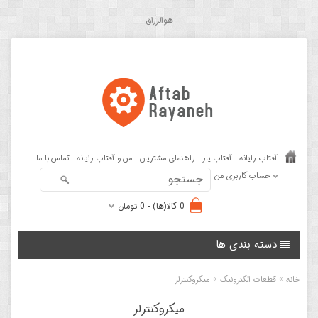
هوالرزاق
آفتاب رایانه
آفتاب یار
راهنمای مشتریان
من و آفتاب رایانه
تماس با ما
حساب کاربری من
0 کالا(ها) - 0 تومان
دسته بندی ها
»
»
خانه
قطعات الکترونیک
میکروکنترلر
میکروکنترلر