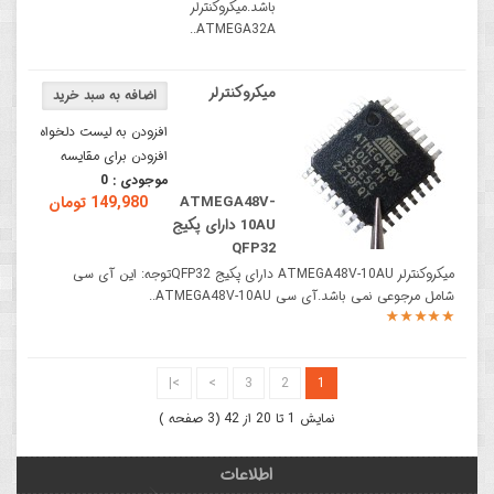
باشد.میکروکنترلر
ATMEGA32A..
میکروکنترلر
افزودن به لیست دلخواه
افزودن برای مقایسه
موجودی :
0
ATMEGA48V-
149,980 تومان
10AU دارای پکیج
QFP32
میکروکنترلر ATMEGA48V-10AU دارای پکیج QFP32توجه: این آی سی
شامل مرجوعی نمی باشد.آی سی ATMEGA48V-10AU..
>|
>
3
2
1
نمایش 1 تا 20 از 42 (3 صفحه )
اطلاعات