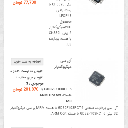
77,700 تومان
بیتی CH559L با
بسته بندی
LFQP48
محصول
WCHمیکروکنترلر
8 بیتی CH559L
با هسته پردازنده
E8..
آی سی
میکروکنترلر
افزودن به لیست دلخواه
افزودن برای مقایسه
موجودی :
3
GD32F103RCT6 با
201,870 تومان
هسته ARM Cortex
M3
آی سی پردازنده صنعتی GD32F103RCT6 با هسته ARMآی سی میکروکنترلر
32 بیتی GD32F103RCT6 با هسته ARM Cort..