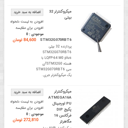
میکروکنترلر 32
بیتی
افزودن به لیست دلخواه
افزودن برای مقایسه
موجودی :
0
STM32G070RBT6
84,600 تومان
پردازنده 32 بیتی
STM32G070RBT6
LQFP-64 M0 plus با
هسته STM32G0آی
سی STM32G070RBT6
یک میکروکنترلر جری..
میکروکنترلر
ATMEGA16A
افزودن به لیست دلخواه
PU اورجینال
افزودن برای مقایسه
پکیج DIP
موجودی :
0
فرکانس 16
272,810 تومان
مگاهرتز