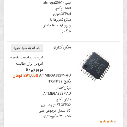
بیتی atmega2561-
16au پکیج
QFP64دنیای
میکروکنترلرها یا
ریزپردازنده ها فضای
بزرگ و..
میکروکنترلر
افزودن به لیست دلخواه
افزودن برای مقایسه
موجودی :
0
ATMEGA328P-AU
291,050 تومان
پکیج TQFP32
میکروکنترلر
ATMEGA328P-AU
دارای پکیج
TQFP32**توجه : این
کالا شامل مرجوعی نمی
باشد .** میکروکنترلر، ..