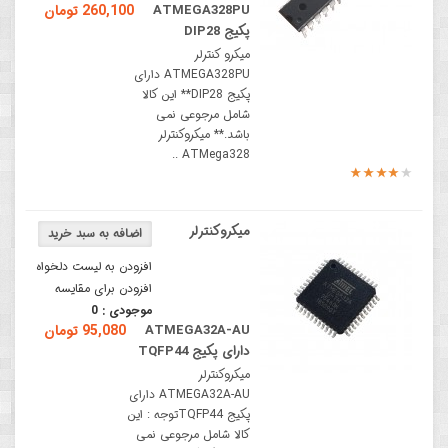
ATMEGA328PU
260,100 تومان
پکیج DIP28
میکرو کنترلر
ATMEGA328PU دارای
پکیج DIP28** این کالا
شامل مرجوعی نمی
باشد.** میکروکنترلر
ATMega328 ..
میکروکنترلر
افزودن به لیست دلخواه
افزودن برای مقایسه
موجودی :
0
ATMEGA32A-AU
95,080 تومان
دارای پکیج TQFP44
میکروکنترلر
ATMEGA32A-AU دارای
پکیج TQFP44توجه : این
کالا شامل مرجوعی نمی