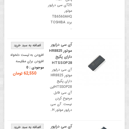
25آی سی درایور
موتور
TB6560AHQ
برند TOSHIBA
..
آی سی درایور
موتور HR8825
افزودن به لیست دلخواه
دارای پکیج
افزودن برای مقایسه
HTSSOP28
موجودی :
0
آی سی درایور
62,550 تومان
موتور HR8825
دارای پکیج
HTSSOP28این
آی سی قابل
مرجوع کردن
نیست. آی سی
درایور موتور H..
آی سی درایور