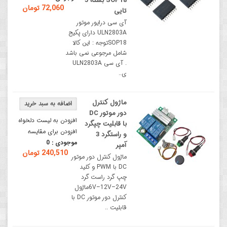
SOP18 بسته 5
72,060 تومان
تایی
آی سی درایور موتور
ULN2803A دارای پکیج
SOP18توجه : این کالا
شامل مرجوعی نمی باشد
. آی سی ULN2803A
ی..
ماژول کنترل
دور موتور DC
افزودن به لیست دلخواه
با قابلیت چپگرد
افزودن برای مقایسه
و راستگرد 3
موجودی :
0
آمپر
240,510 تومان
ماژول کنترل دور موتور
DC با PWM و کلید
چپ گرد راست گرد
6V–12V–24Vماژول
کنترل دور موتور DC با
قابلیت ..