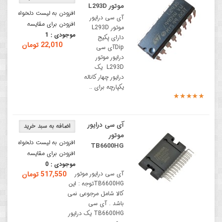
موتور L293D
افزودن به لیست دلخواه
آی سی درایور
افزودن برای مقایسه
موتور L293D
موجودی :
1
دارای پکیج
22,010 تومان
Dipآی سی
درایور موتور
L293D یک
درایور چهار کاناله
یکپارچه برای ..
آی سی درایور
موتور
افزودن به لیست دلخواه
TB6600HG
افزودن برای مقایسه
موجودی :
0
آی سی درایور موتور
517,550 تومان
TB6600HGتوجه : این
کالا شامل مرجوعی نمی
باشد . آی سی
TB6600HG یک درایور