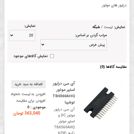
درایور های موتور
نمایش:
نمایش:
لیست
/
شبکه
مرتب کردن بر اساس:
نمایش کالاهای موجود
مقایسه کالاها (0)
آی سی درایور
استپر موتور
افزودن به لیست دلخواه
TB6560AHQ
افزودن برای مقایسه
توشیبا
موجودی :
0
آی سی درایور
363,040 تومان
موتور DC و
استپر موتور
TB6560AHQ
پکیج HZIP-