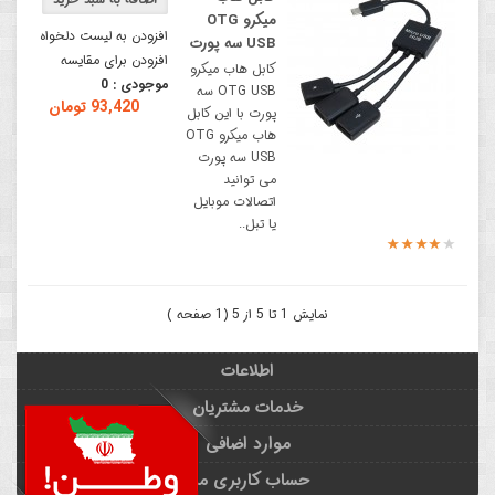
میکرو OTG
افزودن به لیست دلخواه
USB سه پورت
افزودن برای مقایسه
کابل هاب میکرو
موجودی :
0
OTG USB سه
93,420 تومان
پورت با این کابل
هاب میکرو OTG
USB سه پورت
می توانید
اتصالات موبایل
یا تبل..
نمایش 1 تا 5 از 5 (1 صفحه )
اطلاعات
خدمات مشتریان
موارد اضافی
حساب کاربری من