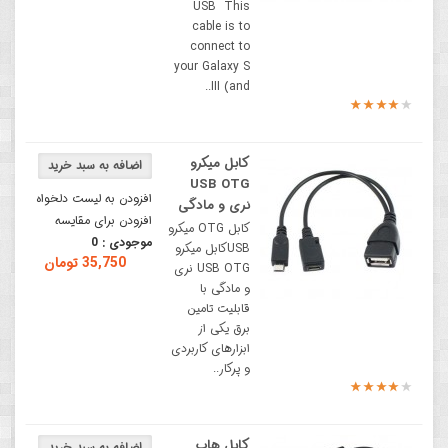
USB This
cable is to
connect to
your Galaxy S
III (and..
کابل میکرو
USB OTG
افزودن به لیست دلخواه
نری و مادگی
افزودن برای مقایسه
کابل OTG میکرو
موجودی :
0
USBکابل میکرو
35,750 تومان
USB OTG نری
و مادگی با
قابلیت تامین
برق یکی از
ابزارهای کاربردی
و پرکار..
کابل هاب