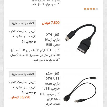
کاربردی برای اتصال گو..
7,800 تومان
افزودن به لیست دلخواه
کابل OTG
افزودن برای مقایسه
دارای ارتباط
موجودی :
0
مینی USB
کابل OTG دارای ارتباط مینی USB به طول
30 سانتی متر این محصول از سمت کاربران
آفتاب رایانه تامین می..
کابل میکرو
OTG USB
افزودن به لیست دلخواه
دارای تغذیه
افزودن برای مقایسه
خارجی USB
موجودی :
0
کابل میکرو OTG
36,290 تومان
USB دارای
تغذیه خارجی