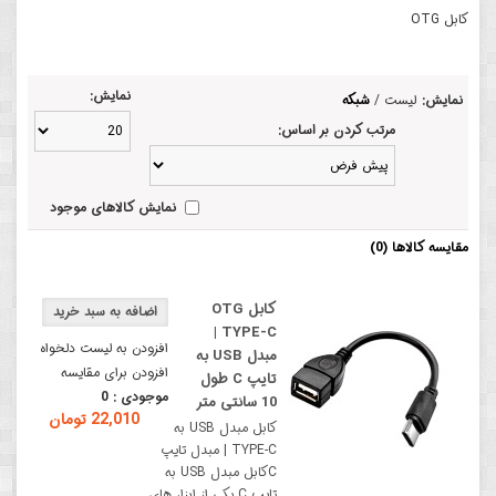
کابل OTG
نمایش:
نمایش:
لیست
/
شبکه
مرتب کردن بر اساس:
نمایش کالاهای موجود
مقایسه کالاها (0)
کابل OTG
TYPE-C |
افزودن به لیست دلخواه
مبدل USB به
افزودن برای مقایسه
تایپ C طول
موجودی :
0
10 سانتی متر
22,010 تومان
کابل مبدل USB به
TYPE-C | مبدل تایپ
Cکابل مبدل USB به
تایپ C یکی از ابزار های