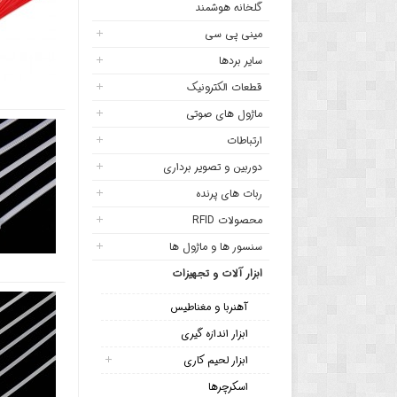
گلخانه هوشمند
مینی پی سی
سایر بردها
قطعات الکترونیک
ماژول های صوتی
ارتباطات
دوربین و تصویر برداری
ربات های پرنده
محصولات RFID
سنسور ها و ماژول ها
ابزار آلات و تجهیزات
آهنربا و مغناطیس
ابزار اندازه گیری
ابزار لحیم کاری
اسکرچرها