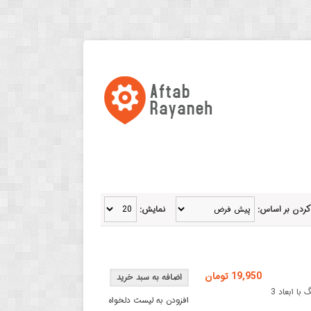
کردن بر اساس:
نمایش:
19,950 تومان
بست کمربند پلاستیکی Ty-Rapبست کمربند پلاستیکی (Ty-Rap) قرمز رنگ با ابعاد 3
افزودن به لیست دلخواه