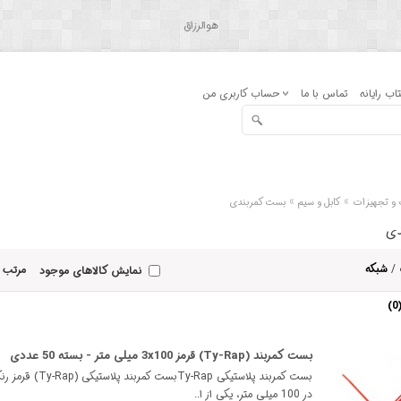
هوالرزاق
اب رایانه
تماس با ما
حساب کاربری من
»
»
ت و تجهیزات
کابل و سیم
بست کمربندی
دی
/
شبکه
مرتب 
نمایش کالاهای موجود
بست کمربند (Ty-Rap) قرمز 3x100 میلی متر - بسته 50 عددی
در 100 میلی متر، یکی از ا..