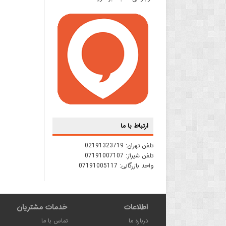
ارتباط با ما
تلفن تهران:
02191323719
تلفن شیراز:
07191007107
واحد بازرگانی:
07191005117
اطلاعات
خدمات مشتریان
درباره ما
تماس با ما