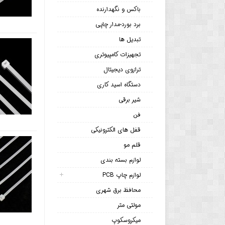
باکس و نگهدارنده
برد بورد-مدار چاپی
تبدیل ها
تجهیزات کامپیوتری
ترازوی دیجیتال
دستگاه اسید کاری
شیر برقی
فن
قفل های الکترونیکی
قلم مو
لوازم بسته بندی
لوازم چاپ PCB
محافظ برق شهری
مولتی متر
میکروسکوپ