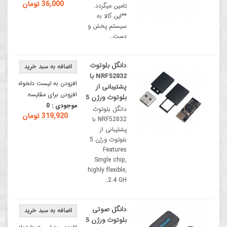
36,000 تومان
تامین میگردد.
**این کالا به
سیستم پخش و
دست..
دانگل بلوتوث
NRF52832 با
افزودن به لیست دلخواه
پشتیبانی از
افزودن برای مقایسه
بلوتوث ورژن 5
موجودی :
0
دانگل بلوتوث
319,920 تومان
NRF52832 با
پشتیبانی از
بلوتوث ورژن 5
Features
Single chip,
highly flexible,
2.4 GH..
دانگل صوتی
بلوتوث ورژن 5