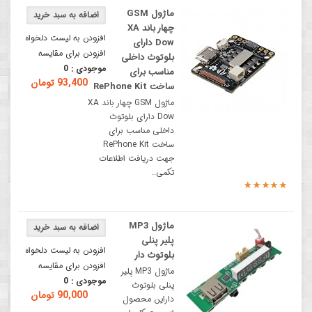
ماژول GSM
چهار باند XA
افزودن به لیست دلخواه
Dow دارای
افزودن برای مقایسه
بلوتوث داخلی
موجودی :
0
مناسب برای
93,400 تومان
ساخت RePhone Kit
ماژول GSM چهار باند XA
Dow دارای بلوتوث
داخلی مناسب برای
ساخت RePhone Kit
جهت دریافت اطلاعات
تکمی..
ماژول MP3
پلیر پنلی
افزودن به لیست دلخواه
بلوتوث دار
افزودن برای مقایسه
ماژول MP3 پلیر
موجودی :
0
پنلی بلوتوث
90,000 تومان
داراین محصول