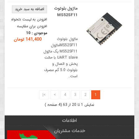
ماژول بلوتوث
MS52SF11
افزودن به لیست دلخواه
افزودن برای مقایسه
موجودی :
10
ماژول بلوتوث
141,400 تومان
MS52SF11ماژول
MS52SF11 یک ماژول
UART slave با حالت
پخش و اتصال و
بلوتوث 5.0 کم مصرف
است..
>|
>
4
3
2
1
نمایش 1 تا 20 از 63 (4 صفحه )
اطلاعات
خدمات مشتریان