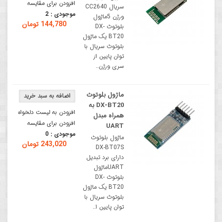
افزودن برای مقایسه
سریال CC2640
موجودی :
2
ورژن 5ماژول
144,780 تومان
بلوتوث DX-
BT20 یک ماژول
بلوتوث سریال با
توان پایین از
سری ورژن..
ماژول بلوتوث
DX-BT20 به
افزودن به لیست دلخواه
همراه مبدل
افزودن برای مقایسه
UART
موجودی :
0
ماژول بلوتوث
243,020 تومان
DX-BT07S
دارای برد تبدیل
UARTماژول
بلوتوث DX-
BT20 یک ماژول
بلوتوث سریال با
توان پایین ا..