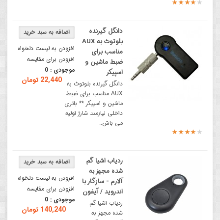
دانگل گیرنده
بلوتوث به AUX
افزودن به لیست دلخواه
مناسب برای
افزودن برای مقایسه
ضبط ماشین و
موجودی :
0
اسپیکر
22,440 تومان
دانگل گیرنده بلوتوث به
AUX مناسب برای ضبط
ماشین و اسپیکر ** باتری
داخلی نیازمند شارژ اولیه
می باش..
ردیاب اشیا گم
شده مجهز به
افزودن به لیست دلخواه
آلارم - سازگار با
افزودن برای مقایسه
اندروید / آیفون
موجودی :
0
ردیاب اشیا گم
140,240 تومان
شده مجهز به