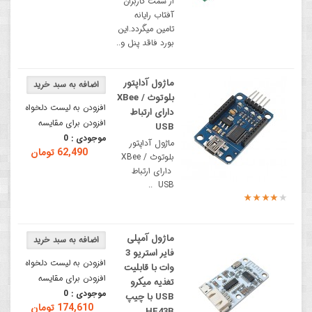
از سمت کاربران
آفتاب رایانه
تامین میگردد.این
بورد فاقد پنل و..
ماژول آداپتور
بلوتوث / XBee
افزودن به لیست دلخواه
دارای ارتباط
افزودن برای مقایسه
USB
موجودی :
0
ماژول آداپتور
62,490 تومان
بلوتوث / XBee
دارای ارتباط
USB ..
ماژول آمپلی
فایر استریو 3
افزودن به لیست دلخواه
وات با قابلیت
افزودن برای مقایسه
تغذیه میکرو
موجودی :
0
USB با چیپ
174,610 تومان
HF43B