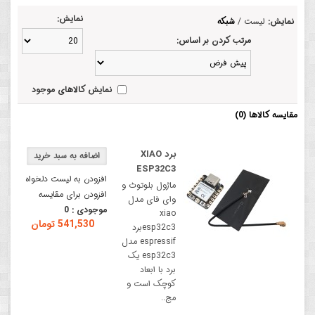
نمایش:
نمایش:
لیست
/
شبکه
مرتب کردن بر اساس:
نمایش کالاهای موجود
مقایسه کالاها (0)
برد XIAO
ESP32C3
افزودن به لیست دلخواه
ماژول بلوتوث و
افزودن برای مقایسه
وای فای مدل
موجودی :
0
xiao
541,530 تومان
esp32c3برد
espressif مدل
esp32c3 یک
برد با ابعاد
کوچک است و
مج..