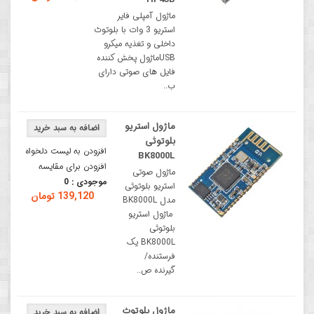
ماژول آمپلی فایر
استریو 3 وات با بلوتوث
داخلی و تغذیه میکرو
USBماژول پخش کننده
فایل های صوتی دارای
ب..
ماژول استریو
بلوتوثی
افزودن به لیست دلخواه
BK8000L
افزودن برای مقایسه
ماژول صوتی
موجودی :
0
استریو بلوتوثی
139,120 تومان
مدل BK8000L
ماژول استریو
بلوتوثی
BK8000L یک
فرستنده/
گیرنده ص..
ماژول بلوتوث