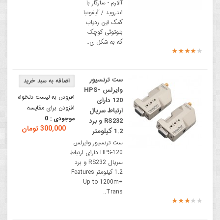
آلارم - سازگار با
اندروید / آیفونبا
کمک این ردیاب
بلوتوثی کوچک
که به شکل ی..
ست ترنسیور
وایرلس HPS-
افزودن به لیست دلخواه
120 دارای
افزودن برای مقایسه
ارتباط سریال
موجودی :
0
RS232 و برد
300,000 تومان
1.2 کیلومتر
ست ترنسیور وایرلس
HPS-120 دارای ارتباط
سریال RS232 و برد
1.2 کیلومتر Features
Up to 1200m+
Trans..