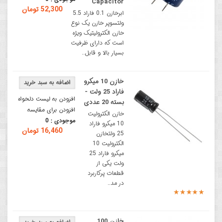
Capacitor
52,300 تومان
ابرخازن 0.1 فاراد 5.5
ولتسوپر خازن یک نوع
خازن الکترولیتیک ویژه
است که دارای ظرفیت
بسیار بالا و قابل..
خازن 10 میکرو
فاراد 25 ولت -
افزودن به لیست دلخواه
بسته 20 عددی
افزودن برای مقایسه
خازن الکترولیت
موجودی :
0
10 میکرو فاراد
16,460 تومان
25 ولتخازن
الکترولیت 10
میکرو فاراد 25
ولت یکی از
قطعات پرکاربرد
در مد..
خازن 100