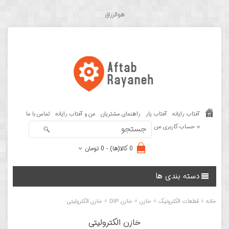
هوالرزاق
آفتاب رایانه
آفتاب یار
راهنمای مشتریان
من و آفتاب رایانه
تماس با ما
حساب کاربری من
0 کالا(ها) - 0 تومان
دسته بندی ها
»
»
»
»
خانه
قطعات الکترونیک
خازن
خازن DIP
خازن الکترولیتی
خازن الکترولیتی