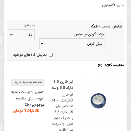
خازن الکترولیتی
نمایش:
نمایش:
لیست
/
شبکه
مرتب کردن بر اساس:
نمایش کالاهای موجود
مقایسه کالاها (0)
ابر خازن 1.5
فاراد 5.5 ولت
افزودن به لیست دلخواه
ابر خازن
افزودن برای مقایسه
الکترولیتی 1.5F /
موجودی :
26
5.5Vابر خازن
124,520 تومان
1.5 فاراد 5.5
ولت یک منبع
انرژی با سرعت
شارژ بالا و