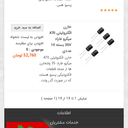
پسیو هس..
خازن
الکترولیتی 470
افزودن به لیست دلخواه
میکرو فاراد
افزودن برای مقایسه
35V بسته 10
موجودی :
0
عددی
52,760 تومان
خازن الکترولیتی 470
میکرو فاراد 35 ولتخازن
ها از جمله قطعات
الکترونیکی پسیو هستند
که در صورت گذر ولت..
نمایش 1 تا 19 از 19 (1 صفحه )
اطلاعات
خدمات مشتریان