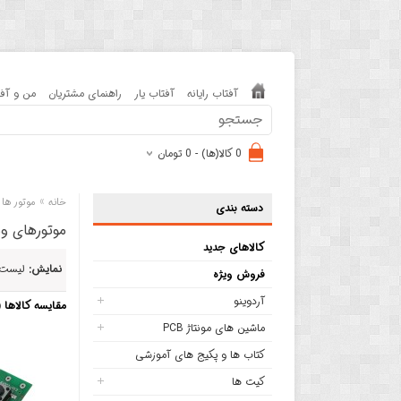
آفتاب رایانه
آفتاب یار
راهنمای مشتریان
من و آفت
0 کالا(ها) - 0 تومان
»
خانه
موتور ها 
دسته بندی
موتورهای وی
کالاهای جدید
نمایش:
لیست
فروش ویژه
آردوینو
مقایسه کالاها (0)
ماشین های مونتاژ PCB
کتاب ها و پکیج های آموزشی
کیت ها