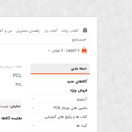
آفتاب رایانه
آفتاب یار
راهنمای مشتریان
من و آفت
0 کالا(ها) - 0 تومان
»
خانه
پرینتر سه
دسته بندی
PCL
کالاهای جدید
PCL
فروش ویژه
آردوینو
نمایش:
لیست
ماشین های مونتاژ PCB
کتاب ها و پکیج های آموزشی
مقایسه کالاها (0)
کیت ها