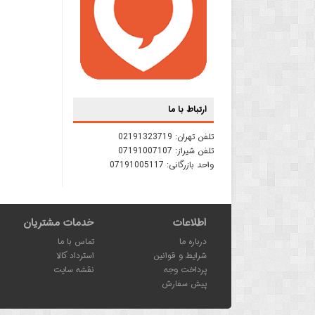
ارتباط با ما
تلفن تهران:
02191323719
تلفن شیراز:
07191007107
واحد بازرگانی:
07191005117
اطلاعات
خدمات مشتریان
درباره ما
تماس با ما
شرایط و قوانین
استرداد کالا
پرداخت وجه
نقشه سایت
پیش سفارش