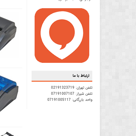
ارتباط با ما
تلفن تهران:
02191323719
تلفن شیراز:
07191007107
واحد بازرگانی:
07191005117