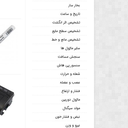
بخار ساز
تاریخ و ساعت
تشخیص اثر انگشت
تشخیص سطح مایع
تشخیص مانع و خط
سایر ماژول ها
سنجش مسافت
سنسور پی هاش
شعله و حرارت
عصب و عضله
فشار و ارتفاع
ماژول دوربین
مولد سیگنال
نبض و فشار خون
نیرو و وزن