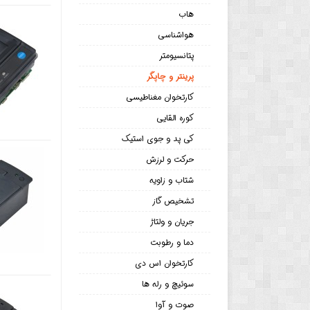
هاب
هواشناسی
پتانسیومتر
پرینتر و چاپگر
کارتخوان مغناطیسی
کوره القایی
کی پد و جوی استیک
حرکت و لرزش
شتاب و زاویه
تشخیص گاز
جریان و ولتاژ
دما و رطوبت
کارتخوان اس دی
سوئیچ و رله ها
صوت و آوا