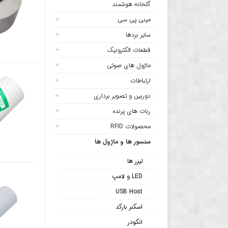
گلخانه هوشمند
مینی پی سی
سایر بردها
قطعات الکترونیک
ماژول های صوتی
ارتباطات
دوربین و تصویر برداری
ربات های پرنده
محصولات RFID
سنسور ها و ماژول ها
لیزر ها
LED و لامپ
USB Host
اسکنر بارکد
انکودر