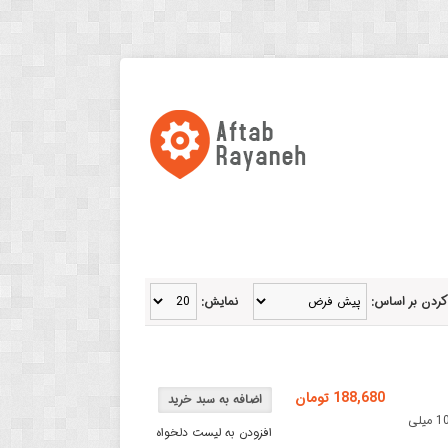
کردن بر اساس:
نمایش:
188,680 تومان
رول 500تایی تک ردیفه اندازه 50 در 100 میلی مترلیبل کاغذی 50 در 100 میلی
افزودن به لیست دلخواه