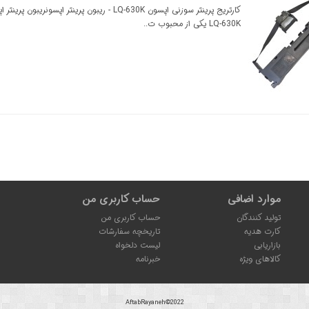
کارتریج پرینتر سوزنی اپسون LQ-630K - ریبون پرینتر اپسونریبو
LQ-630K یکی از محبوب ت..
موارد اضافی
حساب کاربری من
تولید کنندگان
حساب کاربری من
کارت هدیه
تاریخچه سفارشات
بازاریابی
لیست دلخواه
کالاهای ویژه
خبرنامه
AftabRayaneh©2022