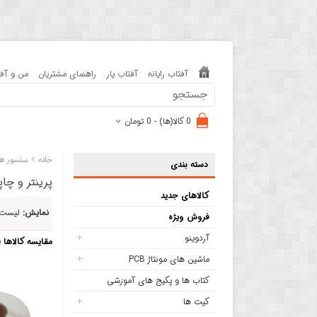
آفتاب رایانه
آفتاب یار
راهنمای مشتریان
من و آفت
0 کالا(ها) - 0 تومان
»
خانه
سنسور ها
دسته بندی
پرینتر و چاپ
کالاهای جدید
نمایش:
لیست
فروش ویژه
آردوینو
مقایسه کالاها (0)
ماشین های مونتاژ PCB
کتاب ها و پکیج های آموزشی
کیت ها