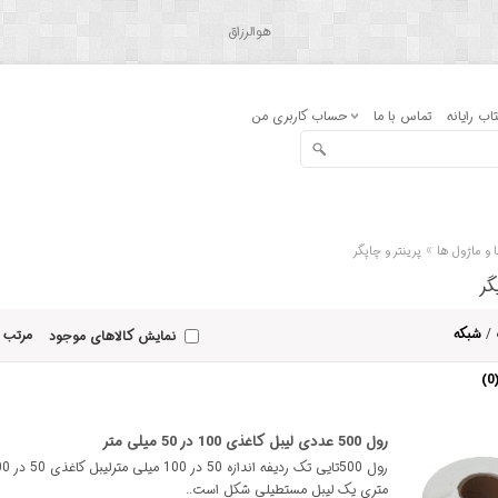
هوالرزاق
اب رایانه
تماس با ما
حساب کاربری من
»
 و ماژول ها
پرینتر و چاپگر
گر
/
شبکه
مرتب 
نمایش کالاهای موجود
رول 500 عددی لیبل کاغذی 100 در 50 میلی متر
متری یک لیبل مستطیلی شکل است..