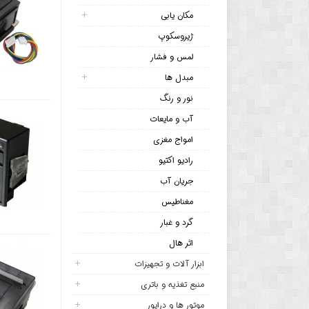
مکان یابی
ژیروسکوپ
لمس و فشار
مبدل ها
نور و رنگ
آب و مایعات
امواج مغزی
رادیو اکتیو
جریان آب
مغناطیس
گرد و غبار
اثر هال
ابزار آلات و تجهیزات
منبع تغذیه و باتری
موتور ها و درایور