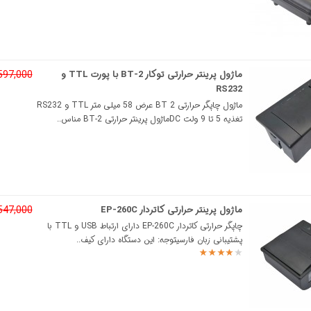
ماژول پرینتر حرارتی توکار BT-2 با پورت TTL و
4,597,000 تو
RS232
ماژول چاپگر حرارتی BT 2 عرض 58 میلی متر TTL و RS232
تغذیه 5 تا 9 ولت DCماژول پرینتر حرارتی BT-2 مناس..
ماژول پرینتر حرارتی کاتردار EP-260C
7,547,000 تو
چاپگر حرارتی کاتردار EP-260C دارای ارتباط USB و TTL با
پشتیبانی زبان فارسیتوجه: این دستگاه دارای کیف..