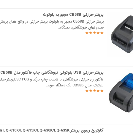
پرینتر حرارتی CB58B مجهز به بلوتوث
پرینتر حرارتی CB58B مجهز به بلوتوث پرینتر حرارتی در واقع همان پرین
صندوقهای فروشگاهی، دستگاه..
پرینتر حرارتی USB بلوتوثی فروشگاهی چاپ فاکتور مدل CB58B
فاکتور زن حرارتی فروشگاهی با قابلیت چاپ بارکد و C POS
بلوتوثی مدل CB58B یک دستگاه حرف..
کارتریج ریبون پرینتر Epson LQ-610K/LQ-615K/LQ-630K/LQ-635K