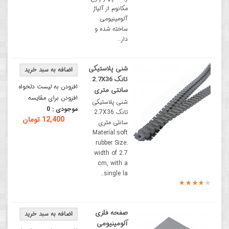
مکانوم از آلیاژ
آلومینیومی
ساخته شده و
دار..
شنی پلاستیکی
تانک 2.7X36
افزودن به لیست دلخواه
سانتی متری
افزودن برای مقایسه
شنی پلاستیکی
موجودی :
0
تانک 2.7X36
12,400 تومان
سانتی متری
Material:soft
rubber Size:
width of 2.7
cm, with a
single la..
صفحه فلزی
آلومینیومی