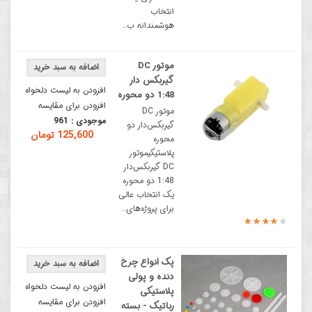
انتخاب
هوشمندانه ب..
موتور DC
گیربکس دار
افزودن به لیست دلخواه
1:48 دو محوره
افزودن برای مقایسه
موتور DC
موجودی :
961
گیربکس‌دار دو
125,600 تومان
محوره
پلاستیکیموتور
DC گیربکس‌دار
1:48 دو محوره
یک انتخاب عالی
برای پروژه‌های..
پک انواع چرخ
دنده و پولی
افزودن به لیست دلخواه
پلاستیکی
افزودن برای مقایسه
رباتیک - بسته