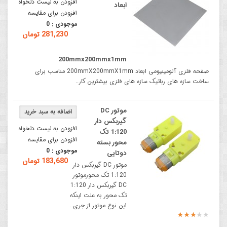
افزودن به لیست دلخواه
ابعاد
افزودن برای مقایسه
موجودی :
0
281,230 تومان
200mmx200mmx1mm
صفحه فلزی آلومینیومی ابعاد 200mmX200mmX1mm مناسب برای
ساخت سازه های رباتیک سازه های فلزی بیشترین کار..
موتور DC
گیربکس دار
افزودن به لیست دلخواه
1:120 تک
افزودن برای مقایسه
محور بسته
موجودی :
0
دوتایی
183,680 تومان
موتور DC گیربکس دار
1:120 تک محورموتور
DC گیربکس دار 1:120
تک محور به علت اینکه
این نوع موتور از جری..