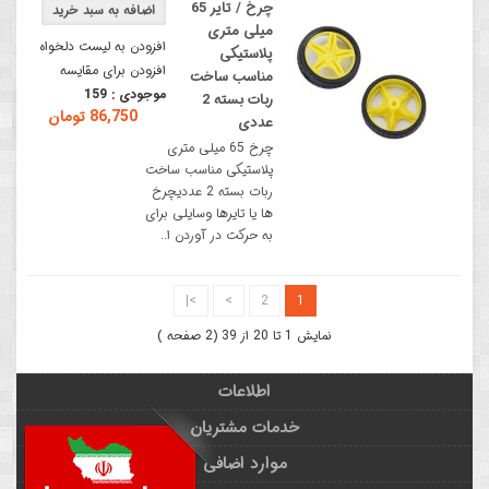
چرخ / تایر 65
میلی متری
افزودن به لیست دلخواه
پلاستیکی
افزودن برای مقایسه
مناسب ساخت
موجودی :
159
ربات بسته 2
86,750 تومان
عددی
چرخ 65 میلی متری
پلاستیکی مناسب ساخت
ربات بسته 2 عددیچرخ
ها یا تایرها وسایلی برای
به حرکت در آوردن ا..
>|
>
2
1
نمایش 1 تا 20 از 39 (2 صفحه )
اطلاعات
خدمات مشتریان
موارد اضافی