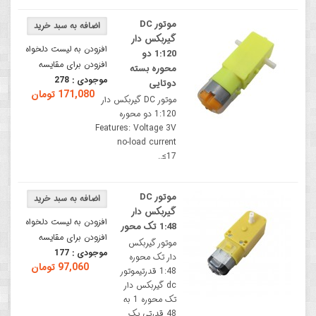
موتور DC
گیربکس دار
افزودن به لیست دلخواه
1:120 دو
افزودن برای مقایسه
محوره بسته
موجودی :
278
دوتایی
171,080 تومان
موتور DC گیربکس دار
1:120 دو محوره
Features: Voltage 3V
no-load current
≤17..
موتور DC
گیربکس دار
افزودن به لیست دلخواه
1:48 تک محور
افزودن برای مقایسه
موتور گیربکس
موجودی :
177
دار تک محوره
97,060 تومان
1:48 قدرتیموتور
dc گیربکس دار
تک محوره 1 به
48 قدرتی یک