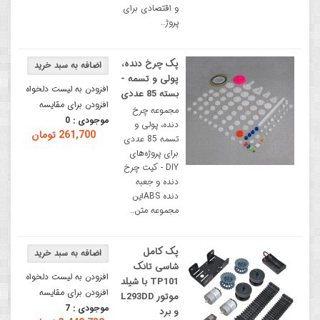
و اقتصادی برای
پروژ..
پک چرخ دنده،
پولی و تسمه -
افزودن به لیست دلخواه
بسته 85 عددی
افزودن برای مقایسه
مجموعه چرخ
موجودی :
0
دنده، پولی و
261,700 تومان
تسمه 85 عددی
برای پروژه‌های
DIY - کیت چرخ
دنده و جعبه
دنده ABSاین
مجموعه متن..
پک کامل
شاسی تانک
افزودن به لیست دلخواه
TP101 با شیلد
افزودن برای مقایسه
موتور L293DD
موجودی :
7
و برد