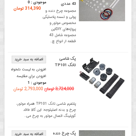
موجودی :
0
43 عددی
314,390 تومان
مجموعه چرخ دنده و
پولی و تسمه پلاستیکی
مخصوص موتور و
پروژه‌های DIYاین
مجموعه شامل 43
قطعه از انواع چ..
پک شاسی
تانک TP101
افزودن به لیست دلخواه
افزودن برای مقایسه
موجودی :
1
3,724,000 تومان
2,793,000 تومان
پلتفرم شاسی تانک TP101 همراه موتور،
چرخ و بدنه اصلیتوجه: این کالا فاقد
کوپلینگ اتصال موتور به چرخ می..
پک چرخ دنده