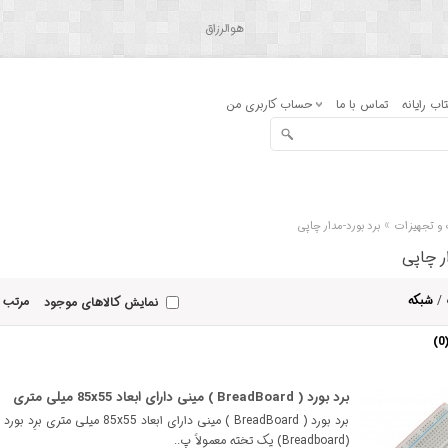
هوالرزاق
اب رایانه
تماس با ما
حساب کاربری من
»
ت و تجهیزات
برد بورد-مدار چاپی
ر چاپی
/
شبکه
مرتب 
نمایش کالاهای موجود
برد بورد ( BreadBoard ) مینی دارای ابعاد 85x55 میلی متری
برد بورد ( BreadBoard ) مینی دارای ابعاد 85x55 میلی متری برِد بورد
(Breadboard) یک تخته معمولاً پ..