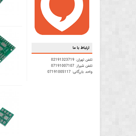
ارتباط با ما
تلفن تهران:
02191323719
تلفن شیراز:
07191007107
واحد بازرگانی:
07191005117