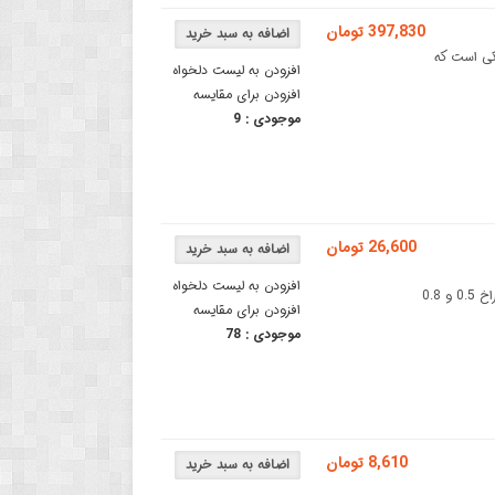
397,830 تومان
DIP2 یک برد الکترونیکی است که
افزودن به لیست دلخواه
افزودن برای مقایسه
موجودی :
9
26,600 تومان
افزودن به لیست دلخواه
مبدل SMD به DIP مولتی پکیج حرفه ای ویژه آی سی های LQFP با سوراخ 0.5 و 0.8
افزودن برای مقایسه
موجودی :
78
8,610 تومان