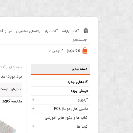
آفتاب رایانه
آفتاب یار
راهنمای مشتریان
من و آفت
0 کالا(ها) - 0 تومان
»
خانه
ابزار آلا
دسته بندی
برد بورد-مدا
کالاهای جدید
نمایش:
لیست
فروش ویژه
آردوینو
مقایسه کالاها (0)
ماشین های مونتاژ PCB
کتاب ها و پکیج های آموزشی
کیت ها