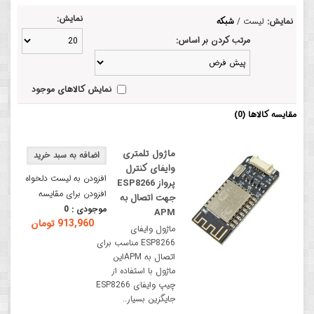
نمایش:
نمایش:
لیست
/
شبکه
مرتب کردن بر اساس:
نمایش کالاهای موجود
مقایسه کالاها (0)
ماژول تلمتری
وایفای کنترل
افزودن به لیست دلخواه
پرواز ESP8266
افزودن برای مقایسه
جهت اتصال به
موجودی :
0
APM
913,960 تومان
ماژول وایفای
ESP8266 مناسب برای
اتصال به APMاین
ماژول با استفاده از
چیپ وایفای ESP8266
جایگزین بسیار..