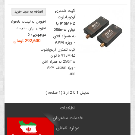
کیت تلمتری
آردوپایلوت
افزودن به لیست دلخواه
915MHZ با
افزودن برای مقایسه
توان 250mw
موجودی :
0
به همراه آنتن
292,600 تومان
- ویژه APM
کیت تلمتری آردوپایلوت
915MHZ با توان
250mw به همراه آنتن
- ویژه APM Leixun
inn..
نمایش 1 تا 2 از 2 (1 صفحه )
اطلاعات
خدمات مشتریان
موارد اضافی