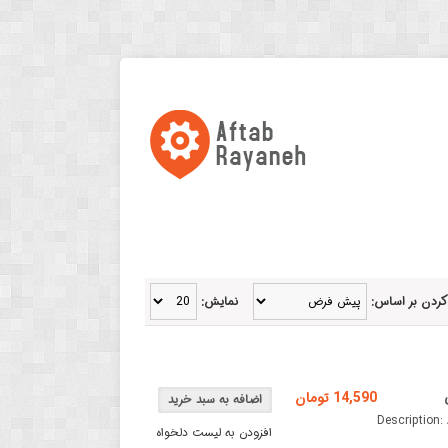
کردن بر اساس:
نمایش:
14,590 تومان
ه 80 سانتی متری دارای سوکت 3.5mm نری Description: AUX
افزودن به لیست دلخواه