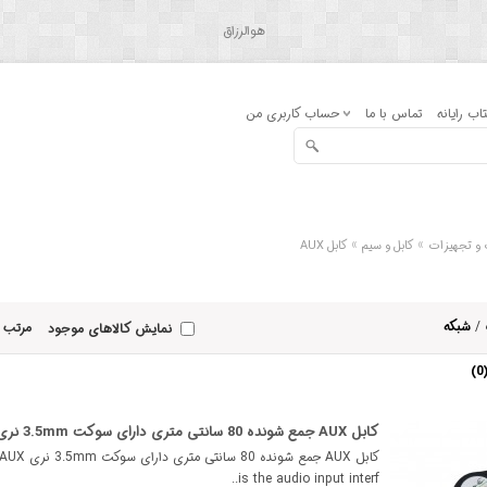
هوالرزاق
اب رایانه
تماس با ما
حساب کاربری من
»
»
ت و تجهیزات
کابل و سیم
کابل AUX
/
شبکه
مرتب 
نمایش کالاهای موجود
کابل AUX جمع شونده 80 سانتی متری دارای سوکت 3.5mm نری
کابل AUX جمع شوند
is the audio input interf..