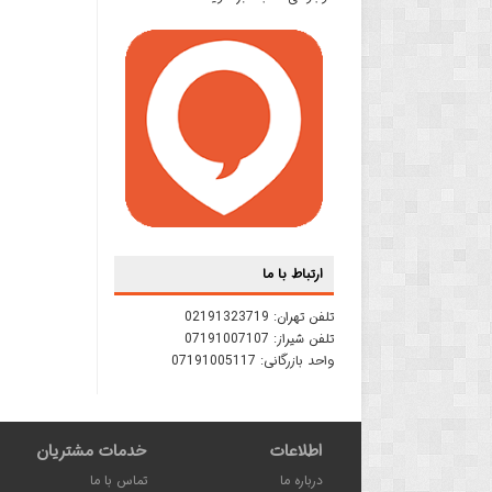
ارتباط با ما
تلفن تهران:
02191323719
تلفن شیراز:
07191007107
واحد بازرگانی:
07191005117
اطلاعات
خدمات مشتریان
درباره ما
تماس با ما