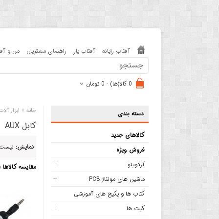
آفتاب رایانه
آفتاب یار
راهنمای مشتریان
من و آفت
0 کالا(ها) - 0 تومان
»
خانه
ابزار آلا
دسته بندی
کابل AUX
کالاهای جدید
نمایش:
لیست
فروش ویژه
آردوینو
مقایسه کالاها (0)
ماشین های مونتاژ PCB
کتاب ها و پکیج های آموزشی
کیت ها