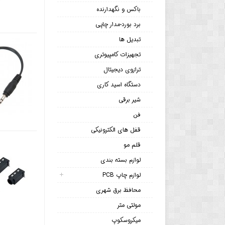
باکس و نگهدارنده
برد بورد-مدار چاپی
تبدیل ها
تجهیزات کامپیوتری
ترازوی دیجیتال
دستگاه اسید کاری
شیر برقی
فن
قفل های الکترونیکی
قلم مو
لوازم بسته بندی
لوازم چاپ PCB
محافظ برق شهری
مولتی متر
میکروسکوپ