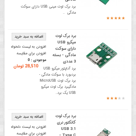
برد برک اوت مینی USB دارای سوکت
مادگی ..
برد برک اوت
میکرو USB
افزودن به لیست دلخواه
دارای سوکت
افزودن برای مقایسه
مادگی - بسته
موجودی :
0
3 عددی
28,510 تومان
برد آداپتور میکرو USB
بردبورد با سوکت مادگی -
برد برک اوت MicroUSB
مادگیبرد برک اوت میکرو
USB یک برد..
برد برک اوت
کانکتور نری
افزودن به لیست دلخواه
USB 3.1
افزودن برای مقایسه
Type C -