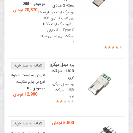
موجودی :
255
بسته 2 عددی
20,870 تومان
برد برک اوت دو طرفه 16
پین تایپ C نری USB
3.1برد برک اوت USB
3.1 Type C دارای
سوکت نری ابزاری حرفه
ا..
برد مبدل میکرو
USB - سوکت
افزودن به لیست دلخواه
نری
افزودن برای مقایسه
برد مبدل میکرو
موجودی :
0
USB - سوکت
12,980 تومان
نری ..
5,800 تومان