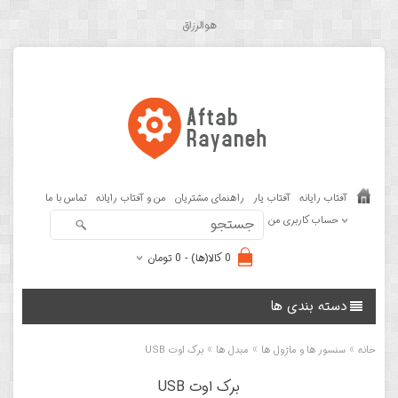
هوالرزاق
آفتاب رایانه
آفتاب یار
راهنمای مشتریان
من و آفتاب رایانه
تماس با ما
حساب کاربری من
0 کالا(ها) - 0 تومان
دسته بندی ها
»
»
»
خانه
سنسور ها و ماژول ها
مبدل ها
برک اوت USB
برک اوت USB