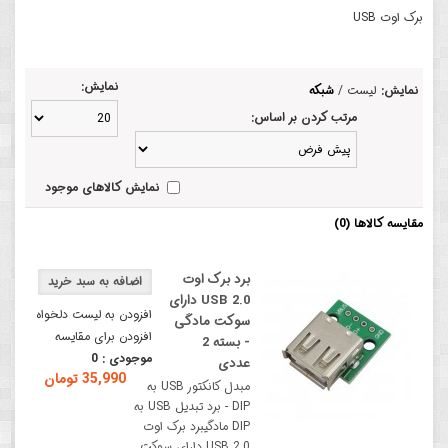
برک اوت USB
نمایش:
نمایش:
لیست
/
شبکه
مرتب کردن بر اساس:
نمایش کالاهای موجود
مقایسه کالاها (0)
برد برک اوت
USB 2.0 دارای
افزودن به لیست دلخواه
سوکت مادگی
افزودن برای مقایسه
- بسته 2
موجودی :
0
عددی
35,990 تومان
مبدل کانکتور USB به
DIP - برد تبدیل USB به
DIP مادگیبرد برک اوت
USB 2.0 دارای سوکت