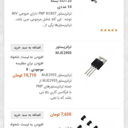
SOT23 بسته
10 عددی
ترانزیستور PNP BC807 دارای خروجی 40V
توجه : این کالا شامل مرجوعی نمی باشد.
ترانزیستورها یکی از..
ترانزیستور
MJE2955
افزودن به لیست دلخواه
افزودن برای مقایسه
موجودی :
0
ترانزیستور MJE2955
19,710 تومان
ترانزیستورMJE2955 از
جمله ترانزیستورهای PNP
با فرکانس کاری بالا می
باشد که با تغی..
7,630 تومان
افزودن به لیست دلخواه