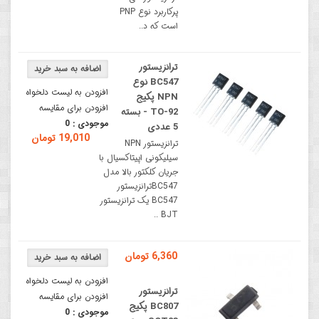
پرکاربرد نوع PNP
است که د..
ترانزیستور
BC547 نوع
افزودن به لیست دلخواه
NPN پکیج
افزودن برای مقایسه
TO-92 - بسته
موجودی :
0
5 عددی
19,010 تومان
ترانزیستور NPN
سیلیکونی اپیتاکسیال با
جریان کلکتور بالا مدل
BC547ترانزیستور
BC547 یک ترانزیستور
BJT ..
6,360 تومان
افزودن به لیست دلخواه
ترانزیستور
افزودن برای مقایسه
BC807 پکیج
موجودی :
0