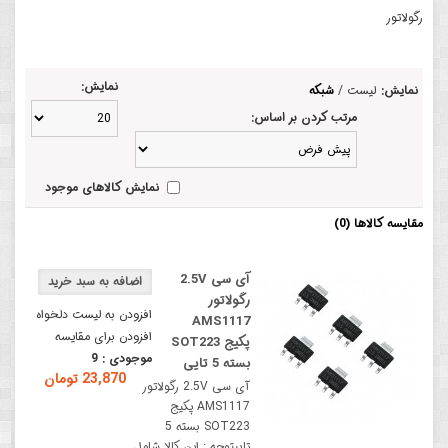
رگولاتور
نمایش:
نمایش:
لیست
/
شبکه
مرتب کردن بر اساس:
نمایش کالاهای موجود
مقایسه کالاها (0)
آی سی 2.5V
رگولاتور
افزودن به لیست دلخواه
AMS1117
افزودن برای مقایسه
پکیج SOT223
موجودی :
9
بسته 5 تایی
23,870 تومان
آی سی 2.5V رگولاتور
AMS1117 پکیج
SOT223 بسته 5
تاییتوجه : این کالا شامل