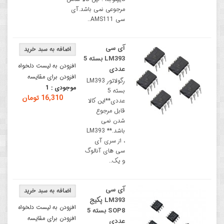
مرجوعی نمی باشد.آی
سی AMS111..
آی سی
LM393 بسته 5
افزودن به لیست دلخواه
عددی
افزودن برای مقایسه
رگولاتور LM393
موجودی :
1
بسته 5
16,310 تومان
عددی**این کالا
قابل مرجوع
شدن نمی
باشد.** LM393
، از سری آی
سی های آنالوگ
و یک..
آی سی
LM393 پکیج
افزودن به لیست دلخواه
SOP8 بسته 5
افزودن برای مقایسه
عددی