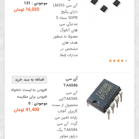
موجودی :
131
آی سی LM393
16,030 تومان
دارای پکیج
SOP8 بسته 5
عددیآی سی
های آنالوگ
معمولا به منظور
هدف های
مشخص در
مدارات (مقا..
آی سی
TA6586
افزودن به لیست دلخواه
آی سی
افزودن برای مقایسه
TA6586این
موجودی :
0
محصول از سمت
41,400 تومان
کاربران آفتاب
رایانه تامین می
گردد. آی سی
TA6586 یک
درایور موتور