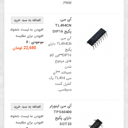
PWM..
آی سی
TL494CN
افزودن به لیست دلخواه
پکیج DIP16
افزودن برای مقایسه
آی سی
موجودی :
0
TL494CN دارای
22,680 تومان
پکیج
DIP16**این کالا
قابل مرجوع
شدن
نمیباشد.**آی
سی TL494 یک
کنترل کننده
مدولاسی..
آی سی اینورتر
TPS60400
افزودن به لیست دلخواه
دارای پکیج
افزودن برای مقایسه
SOT23