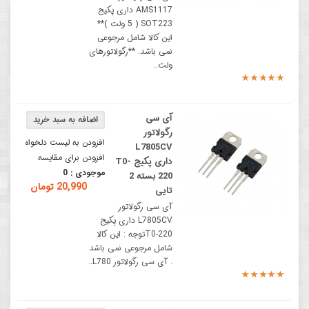
AMS1117 داری پکیج
SOT223 ( 5 ولت )**
این کالا شامل مرجوعی
نمی باشد. **رگولاتورهای
ولت..
آی سی
رگولاتور
افزودن به لیست دلخواه
L7805CV
افزودن برای مقایسه
داری پکیج T0-
موجودی :
0
220 بسته 2
20,990 تومان
تایی
آی سی رگولاتور
L7805CV داری پکیج
T0-220توجه : این کالا
شامل مرجوعی نمی باشد
. آی سی رگولاتور L780..