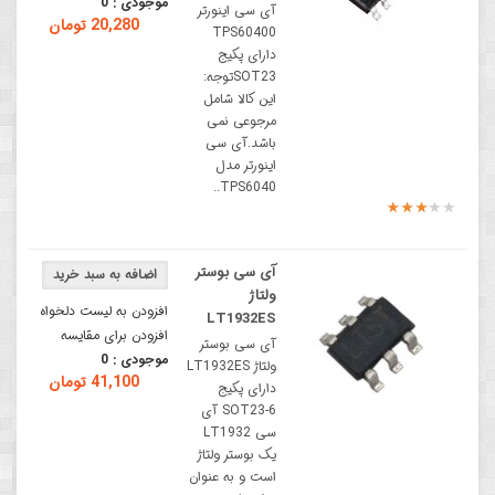
موجودی :
0
آی سی اینورتر
20,280 تومان
TPS60400
دارای پکیج
SOT23توجه:
این کالا شامل
مرجوعی نمی
باشد.آی سی
اینورتر مدل
TPS6040..
آی سی بوستر
ولتاژ
افزودن به لیست دلخواه
LT1932ES
افزودن برای مقایسه
آی سی بوستر
موجودی :
0
ولتاژ LT1932ES
41,100 تومان
دارای پکیج
SOT23-6 آی
سی LT1932
یک بوستر ولتاژ
است و به عنوان