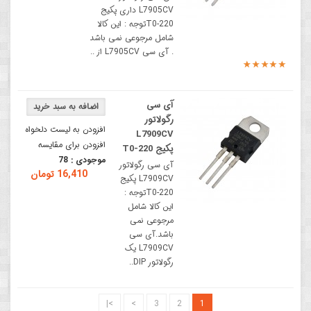
L7905CV داری پکیج
T0-220توجه : این کالا
شامل مرجوعی نمی باشد
. آی سی L7905CV از ..
آی سی
رگولاتور
افزودن به لیست دلخواه
L7909CV
افزودن برای مقایسه
پکیج T0-220
موجودی :
78
آی سی رگولاتور
16,410 تومان
L7909CV پکیج
T0-220توجه :
این کالا شامل
مرجوعی نمی
باشد.آی سی
L7909CV یک
رگولاتور DIP..
>|
>
3
2
1