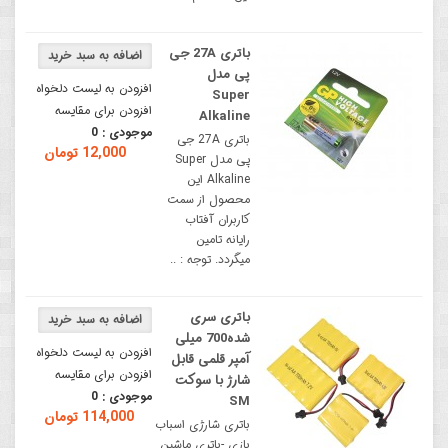
باتری 27A جی
پی مدل
افزودن به لیست دلخواه
Super
افزودن برای مقایسه
Alkaline
موجودی :
0
باتری 27A جی
12,000 تومان
پی مدل Super
Alkaline این
محصول از سمت
کاربران آفتاب
رایانه تامین
میگردد. توجه : ..
باتری سری
شده700 میلی
افزودن به لیست دلخواه
آمپر قلمی قابل
افزودن برای مقایسه
شارژ با سوکت
موجودی :
0
SM
114,000 تومان
باتری شارژی اسباب
بازی -باتری ماشین