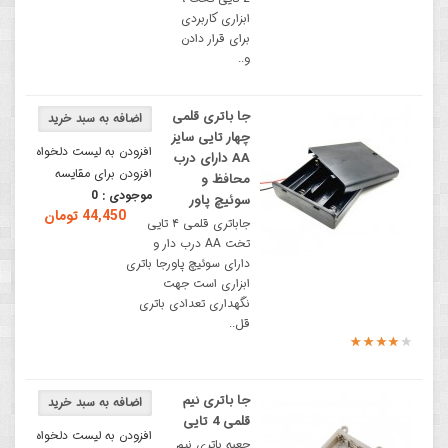
ابزاری کاربردی
برای قرار دادن
و..
جا باتری قلمی
چهار تایی سایز
افزودن به لیست دلخواه
AA دارای درب
افزودن برای مقایسه
محافظ و
موجودی :
0
سوئیچ پاور
44,450 تومان
جاباتری قلمی ۴ تایی
تخت AA درب دار و
دارای سوئیچ پاورجا باتری
ابزاری است جهت
نگهداری تعدادی باتری
قل..
جا باتری نیم
قلمی 4 تایی
افزودن به لیست دلخواه
جعبه باتری نیم