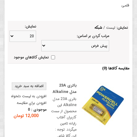
قلمی
نمایش:
نمایش:
لیست
/
شبکه
مرتب کردن بر اساس:
نمایش کالاهای موجود
مقایسه کالاها (0)
باتری 23A
مدل Alkaline
افزودن به لیست دلخواه
باتری 23A مدل
افزودن برای مقایسه
Alkaline این
موجودی :
0
محصول از سمت
12,000 تومان
کاربران آفتاب
رایانه تامین
میگردد. توجه :
این کالا شام..