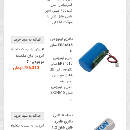
کنترلیباتری سری
شده700 میلی آمپر
قلمی قابل شارژ با
سوکت SM ای..
باتری لیتیومی
ER34615 سایز
افزودن به لیست دلخواه
D
افزودن برای مقایسه
باتری لیتیومی
موجودی :
7
ER34615 سایز
786,310 تومان
Dتوجه : این کالا
شامل مرجوعی
نمی باشد
.باتری لیتیومی
مدل ER34615
از..
بسته 4 تایی
باتری قلمی
افزودن به لیست دلخواه
قابل شارژ 1.2