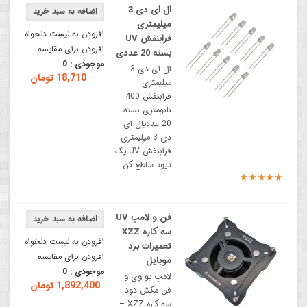
ال ای دی 3
میلیمتری
افزودن به لیست دلخواه
فرابنفش UV
افزودن برای مقایسه
بسته 20 عددی
موجودی :
0
ال ای دی 3
18,710 تومان
میلیمتری
فرابنفش 400
نانومتری بسته
20 عددیال ای
دی 3 میلیمتری
فرابنفش UV یک
دیود ساطع کن..
فن و لامپ UV
سه کاره XZZ
افزودن به لیست دلخواه
تعمیرات برد
افزودن برای مقایسه
موبایل
موجودی :
0
لامپ یو وی و
1,892,400 تومان
فن مکش دود
سه کاره XZZ –