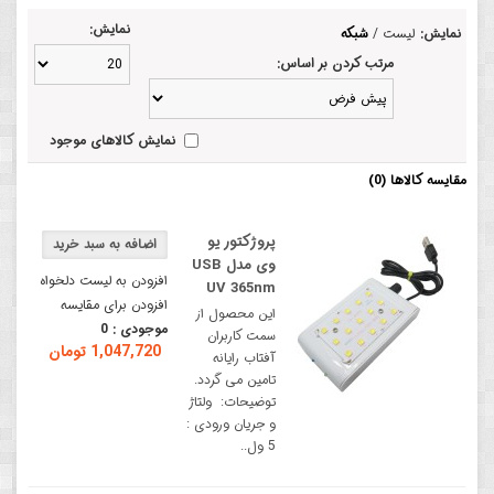
نمایش:
نمایش:
لیست
/
شبکه
مرتب کردن بر اساس:
نمایش کالاهای موجود
مقایسه کالاها (0)
پروژکتور یو
وی مدل USB
افزودن به لیست دلخواه
UV 365nm
افزودن برای مقایسه
این محصول از
موجودی :
0
سمت کاربران
1,047,720 تومان
آفتاب رایانه
تامین می گردد.
توضیحات: ولتاژ
و جریان ورودی :
5 ول..