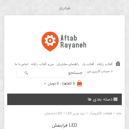
هوالرزاق
آفتاب رایانه
آفتاب یار
راهنمای مشتریان
من و آفتاب رایانه
تماس با ما
حساب کاربری من
0 کالا(ها) - 0 تومان
دسته بندی ها
»
»
»
خانه
قطعات الکترونیک
دیود نوری LED
LED فرابنفش
LED فرابنفش