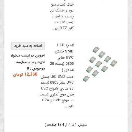
خنک کننده، دفع
دود و خشک کن
چسب UVفن و
لامپ UV سه
کاره XZZ مین..
لامپ LED
SMD بنفش
افزودن به لیست دلخواه
UVC سایز
افزودن برای مقایسه
0805 (بسته 20
موجودی :
0
عددی )
12,360 تومان
لامپ LED SMD بنفش
UVC سایز 0805 (بسته
20 عددی )امواج UVC
طول موج کمتری نسبت
به امواج UVB و UVA
دارد ..
نمایش 1 تا 4 از 4 (1 صفحه )