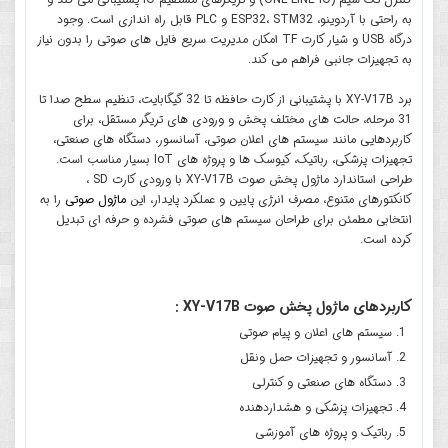
به راحتی با آردوینو، ESP32، STM32 و PLC قابل راه اندازی است. وجود
درگاه USB و شیار کارت TF امکان مدیریت سریع فایل های صوتی را بدون نیاز
به تجهیزات جانبی فراهم می کند.
برد XY-V17B با پشتیبانی از کارت حافظه تا 32 گیگابایت، تنظیم سطح صدا تا
31 مرحله، حالت های مختلف پخش و ورودی های تریگر مستقل، برای
کاربردهایی مانند سیستم های اعلان صوتی، آسانسور، دستگاه های صنعتی،
تجهیزات پزشکی، رباتیک، کیوسک ها و پروژه های IoT بسیار مناسب است.
طراحی استاندارد ماژول پخش صوت XY-V17B با ورودی کارت SD ،
کانکتورهای متنوع، مصرف انرژی پایین و عملکرد پایدار، این
ماژول صوتی
را به
انتخابی مطمئن برای طراحان سیستم های صوتی فشرده و حرفه ای تبدیل
کرده است.
کاربردهای ماژول پخش صوت XY-V17B :
سیستم های اعلان و پیام صوتی
آسانسور و تجهیزات حمل ونقل
دستگاه های صنعتی و کنترلی
تجهیزات پزشکی و هشداردهنده
رباتیک و پروژه های آموزشی