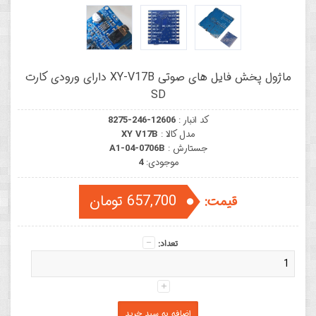
ماژول پخش فایل های صوتی XY-V17B دارای ورودی کارت
SD
کد انبار :
8275-246-12606
مدل کالا :
XY V17B
جستارش :
A1-04-0706B
موجودی:
4
657,700 تومان
قیمت:
تعداد: