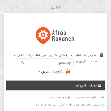
هوالرزاق
آفتاب رایانه
آفتاب یار
راهنمای مشتریان
من و آفتاب رایانه
تماس با ما
حساب کاربری من
0 کالا(ها) - 0 تومان
دسته بندی ها
»
»
»
خانه
ماژول های صوتی
ماژول های پخش صدا
ماژول پخش فایل های صوتی XY-V17B دارای ورودی کارت SD