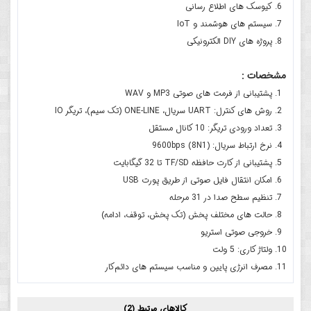
کیوسک های اطلاع رسانی
سیستم های هوشمند و IoT
پروژه های DIY الکترونیکی
مشخصات :
پشتیبانی از فرمت های صوتی MP3 و WAV
روش های کنترل: UART سریال، ONE-LINE (تک سیم)، تریگر IO
تعداد ورودی تریگر: 10 کانال مستقل
نرخ ارتباط سریال: 9600bps (8N1)
پشتیبانی از کارت حافظه TF/SD تا 32 گیگابایت
امکان انتقال فایل صوتی از طریق پورت USB
تنظیم سطح صدا در 31 مرحله
حالت های مختلف پخش (تک پخش، توقف، ادامه)
خروجی صوتی استریو
ولتاژ کاری: 5 ولت
مصرف انرژی پایین و مناسب سیستم های دائم‌کار
کالاهای مرتبط (2)