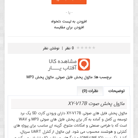
- یا -
افزودن به لیست دلخواه
افزودن برای مقایسه
0 نظر
|
نوشتن نظر
برچسب ها:
ماژول پخش فایل صوتی
,
ماژول پخش MP3
توضیحات
نظرات (0)
ماژول پخش صوت XY-V17B
ماژول پخش فایل های صوتی XY-V17B دارای ورودی کارت SD یک برد
توسعه ی کامل و آماده به کار برای پخش فایل های صوتی MP3 و WAV
است که با طراحی صنعتی و امکانات متنوع، گزینه ای مناسب برای پروژه های
کنترلی و هوشمند محسوب می شود. این ماژول از کنترل UART سریال،
کنترل تک سیم (ONE-LINE IO) و تریگرهای مستقیم IO پشتیبانی می کند و