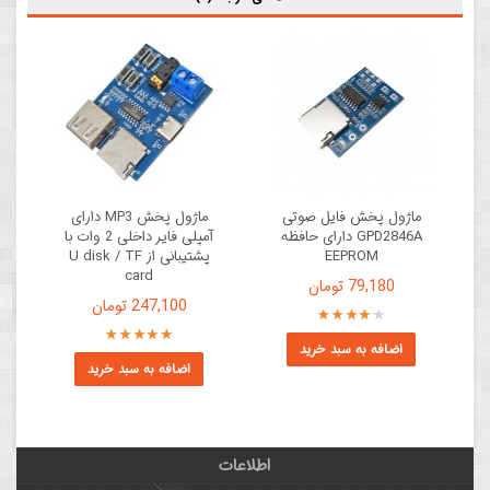
ماژول پخش فایل صوتی
ماژول پخش MP3 دارای
GPD2846A دارای حافظه
آمپلی فایر داخلی 2 وات با
EEPROM
پشتیبانی از U disk / TF
card
79,180 تومان
247,100 تومان
اضافه به سبد خرید
اضافه به سبد خرید
اطلاعات