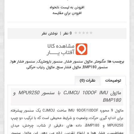
افزودن به لیست دلخواه
افزودن برای مقایسه
0 نظر
|
نوشتن نظر
برچسب ها:
مگنومتر
,
ماژول سنسور فشار
,
سنسور بارومتریک
,
سنسور فشار هوا
,
سنسور BMP180
,
ماژول فشار سنج
,
ماژول ردیاب حرکتی
توضیحات
نظرات (0)
ماژول CJMCU 10DOF IMU با سنسور MPU9250 و
BMP180
ماژول 9 محوره IMU 9DOF/10DOF ساخت CJMCU یک سنسور پیشرفته
برای اندازه گیری حرکت، وضعیت و شرایط محیطی است که با ترکیب دو چیپ
MPU9250 و BMP180، داده های دقیقی از شتاب، چرخش، میدان
مغناطیسی، فشار هوا و ارتفاع تقریبی ارائه می دهد. این ماژول سنسور