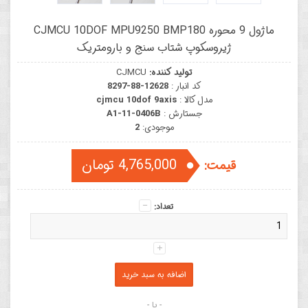
ماژول 9 محوره CJMCU 10DOF MPU9250 BMP180
ژیروسکوپ شتاب سنج و بارومتریک
تولید کننده:
CJMCU
کد انبار :
8297-88-12628
مدل کالا :
cjmcu 10dof 9axis
جستارش :
A1-11-0406B
موجودی:
2
4,765,000 تومان
قیمت:
تعداد:
- یا -