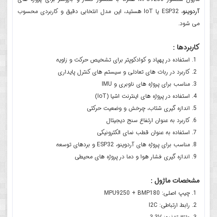
آردوینو
، ESP32 یا IoT هستید، این مدل انتخابی دقیق و کاربردی محسوب
می شود.
کاربردها :
استفاده در پهپاد و کوادکوپتر برای تشخیص حرکت و زاویه
کاربرد در ربات های تعادلی و سیستم های کنترل پایداری
مناسب برای پروژه های ناوبری و IMU
استفاده در پروژه های اینترنت اشیا (IoT)
اندازه گیری شتاب، چرخش و وضعیت حرکتی
کاربرد به عنوان ارتفاع سنج دیجیتال
استفاده به عنوان قطب نمای الکترونیکی
مناسب برای پروژه های آردوینو، ESP32 و بردهای توسعه
اندازه گیری فشار هوا و دما در پروژه های محیطی
مشخصات ماژول :
چیپ اصلی: MPU9250 + BMP180
رابط ارتباطی: I2C