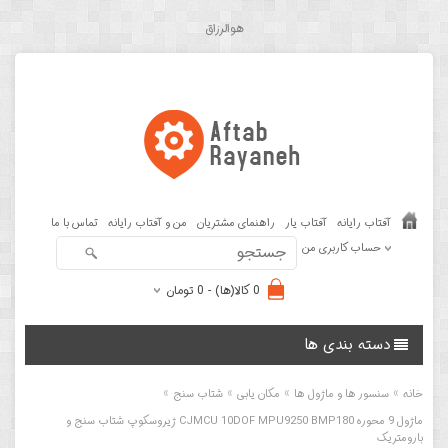
هوالرزاق
آفتاب رایانه
آفتاب یار
راهنمای مشتریان
من و آفتاب رایانه
تماس با ما
حساب کاربری من
0 کالا(ها) - 0 تومان
دسته بندی ها
»
»
»
»
خانه
سنسور ها و ماژول ها
مکان یابی
شتاب سنج
ماژول 9 محوره CJMCU 10DOF MPU9250 BMP180 ژیروسکوپ شتاب سنج و
بارومتریک