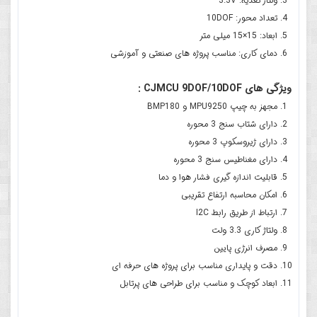
ولتاژ تغذیه: 3.3V
تعداد محور: 10DOF
ابعاد: 15×15 میلی متر
دمای کاری: مناسب پروژه های صنعتی و آموزشی
ویژگی های CJMCU 9DOF/10DOF :
مجهز به چیپ MPU9250 و BMP180
دارای شتاب سنج 3 محوره
دارای ژیروسکوپ 3 محوره
دارای مغناطیس سنج 3 محوره
قابلیت اندازه گیری فشار هوا و دما
امکان محاسبه ارتفاع تقریبی
ارتباط از طریق رابط I2C
ولتاژ کاری 3.3 ولت
مصرف انرژی پایین
دقت و پایداری مناسب برای پروژه های حرفه ای
ابعاد کوچک و مناسب برای طراحی های پرتابل