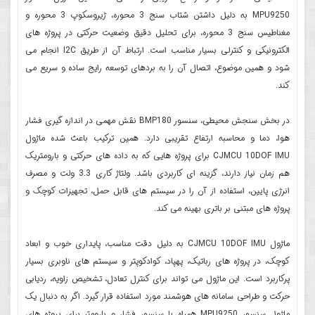
MPU9250 به دلیل داشتن شتاب سنج 3 محوره، ژیروسکوپ 3 محوره و
مغناطیس سنج 3 محوره، برای تحلیل دقیق وضعیت حرکتی در پروژه های
الکترونیکی و کنترلی بسیار مناسب است. ارتباط آن از طریق I2C انجام می
شود و همین موضوع، اتصال آن را به بردهای توسعه رایج ساده و سریع می
کند.
در بخش سنجش محیطی، سنسور BMP180 نقش مهمی در اندازه گیری فشار
هوا، دما و محاسبه ارتفاع تقریبی دارد. همین ترکیب باعث شده ماژول
CJMCU 10DOF IMU برای پروژه هایی که به داده های حرکتی و بارومتریک
هم زمان نیاز دارند، گزینه ای کاربردی باشد. ولتاژ کاری 3.3 ولت و مصرف
انرژی پایین، استفاده از آن را در سیستم های قابل حمل، تجهیزات کوچک و
پروژه های مبتنی بر باتری بهینه می کند.
ماژول CJMCU 10DOF IMU به دلیل دقت مناسب، پایداری خوب و ابعاد
کوچک، در پروژه های رباتیک، پهپاد، کوادکوپتر و سیستم های ناوبری بسیار
پرکاربرد است. این ماژول می تواند برای کنترل تعادل، تشخیص زاویه، ردیابی
حرکت و طراحی سامانه های هوشمند مورد استفاده قرار گیرد. اگر به دنبال یک
ماژول سنسور MPU9250 همراه با سنسور فشار و بارومتر برای پروژه های