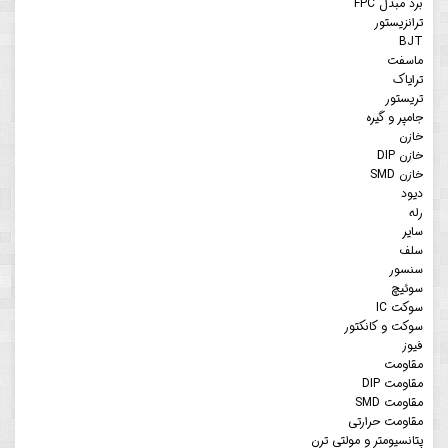
برد مبدل FPC
ترانزیستور
BJT
ماسفت
ترایاک
تریستور
جامپر و گیره
خازن
خازن DIP
خازن SMD
دیود
رله
سایر
سلف
سنسور
سوئیچ
سوکت IC
سوکت و کانکتور
فیوز
مقاومت
مقاومت DIP
مقاومت SMD
مقاومت حرارتی
پتانسیومتر و مولتی ترن