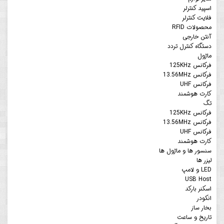
اسپید کنترلر
فلایت کنترلر
محصولات RFID
آنتن خارجی
دستگاه کنترل تردد
ماژول
فرکانس 125KHz
فرکانس 13.56MHz
فرکانس UHF
کارت هوشمند
تگ
فرکانس 125KHz
فرکانس 13.56MHz
فرکانس UHF
کارت هوشمند
سنسور ها و ماژول ها
لیزر ها
LED و لامپ
USB Host
اسکنر بارکد
انکودر
بخار ساز
تاریخ و ساعت