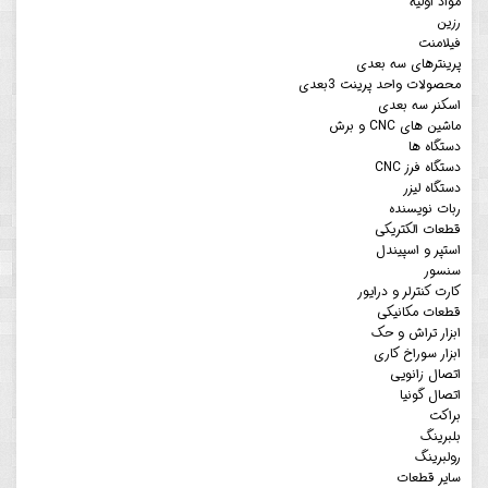
مواد اولیه
رزین
فیلامنت
پرینترهای سه بعدی
محصولات واحد پرینت 3بعدی
اسکنر سه بعدی
ماشین های CNC و برش
دستگاه ها
دستگاه فرز CNC
دستگاه لیزر
ربات نویسنده
قطعات الکتریکی
استپر و اسپیندل
سنسور
کارت کنترلر و درایور
قطعات مکانیکی
ابزار تراش و حک
ابزار سوراخ کاری
اتصال زانویی
اتصال گونیا
براکت
بلبرینگ
رولبرینگ
سایر قطعات