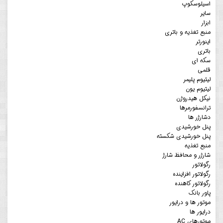
اسیلوسکوپ
سایر
ابزار
منبع تغذیه و باتری
اینورتر
باتری
سکه ای
قلمی
لیتیوم پلیمر
لیتیوم یون
نیکل هیدروژن
ترانسفورمرها
دشارژر ها
پنل خورشیدی
پنل خورشیدی شکسته
منبع تغذیه
شارژر و محافظ شارژ
رگولاتور
رگولاتور افزاینده
رگولاتور کاهنده
پاور بانک
موتور ها و درایور
درایور ها
موتورهای AC