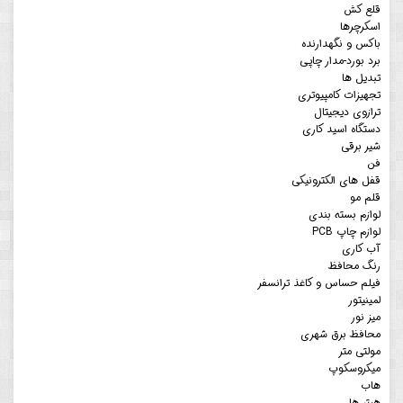
قلع کش
اسکرچرها
باکس و نگهدارنده
برد بورد-مدار چاپی
تبدیل ها
تجهیزات کامپیوتری
ترازوی دیجیتال
دستگاه اسید کاری
شیر برقی
فن
قفل های الکترونیکی
قلم مو
لوازم بسته بندی
لوازم چاپ PCB
آب کاری
رنگ محافظ
فیلم حساس و کاغذ ترانسفر
لمینیتور
میز نور
محافظ برق شهری
مولتی متر
میکروسکوپ
هاب
هیتر ها