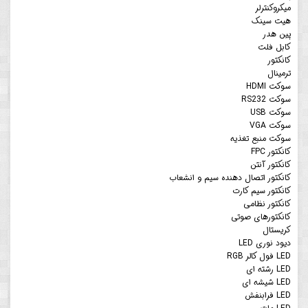
میکروکنترلر
هیت سینک
پین هدر
کابل فلت
کانکتور
ترمینال
سوکت HDMI
سوکت RS232
سوکت USB
سوکت VGA
سوکت منبع تغذیه
کانکتور FPC
کانکتور آنتن
کانکتور اتصال دهنده سیم و انشعاب
کانکتور سیم کارت
کانکتور نظامی
کانکتورهای صوتی
کریستال
دیود نوری LED
LED فول کالر RGB
LED رشته ای
LED شیشه ای
LED فرابنفش