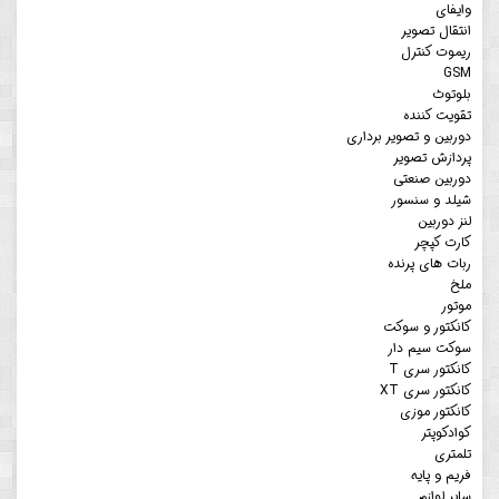
وایفای
انتقال تصویر
ریموت کنترل
GSM
بلوتوث
تقویت کننده
دوربین و تصویر برداری
پردازش تصویر
دوربین صنعتی
شیلد و سنسور
لنز دوربین
کارت کپچر
ربات های پرنده
ملخ
موتور
کانکتور و سوکت
سوکت سیم دار
کانکتور سری T
کانکتور سری XT
کانکتور موزی
کوادکوپتر
تلمتری
فریم و پایه
سایر لوازم