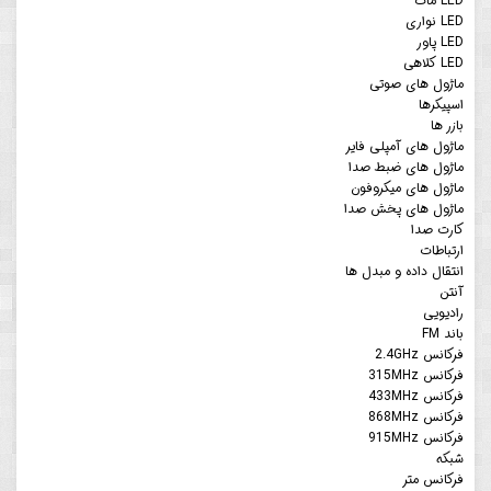
LED مات
LED نواری
LED پاور
LED کلاهی
ماژول های صوتی
اسپیکرها
بازر ها
ماژول های آمپلی فایر
ماژول های ضبط صدا
ماژول های میکروفون
ماژول های پخش صدا
کارت صدا
ارتباطات
انتقال داده و مبدل ها
آنتن
رادیویی
باند FM
فرکانس 2.4GHz
فرکانس 315MHz
فرکانس 433MHz
فرکانس 868MHz
فرکانس 915MHz
شبکه
فرکانس متر