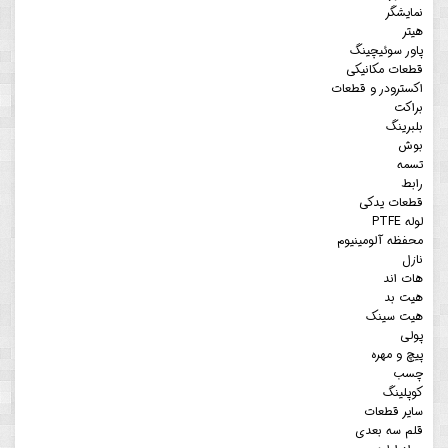
نمایشگر
هیتر
پاور سوئیچینگ
قطعات مکانیکی
اکسترودر و قطعات
براکت
بلبرینگ
بوش
تسمه
رابط
قطعات یدکی
لوله PTFE
محفظه آلومینیوم
نازل
هات اند
هیت بد
هیت سینک
پولی
پیچ و مهره
چسب
کوپلینگ
سایر قطعات
قلم سه بعدی