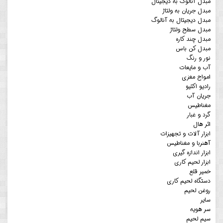
مبدل آنالوگ به دیجیتال
مبدل جریان به ولتاژ
مبدل دیجیتال به آنالوگ
مبدل سطح ولتاژ
مبدل چند کاره
مبدل کن باس
نور و رنگ
آب و مایعات
امواج مغزی
رادیو اکتیو
جریان آب
مغناطیس
گرد و غبار
اثر هال
ابزار آلات و تجهیزات
آهنربا و مغناطیس
ابزار اندازه گیری
ابزار لحیم کاری
خمیر قلع
دستگاه لحیم کاری
روغن لحیم
سایر
سر هویه
سیم لحیم