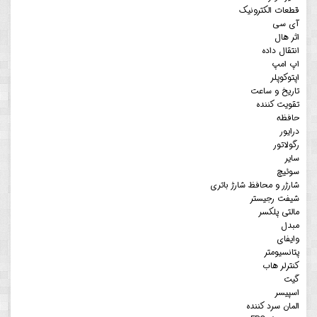
قطعات الکترونیک
آی سی
اثر هال
انتقال داده
اپ امپ
اپتوکوپلر
تاریخ و ساعت
تقویت کننده
حافظه
درایور
رگولاتور
سایر
سوئیچ
شارژر و محافظ شارژ باتری
شیفت رجیستر
مالتی پلکسر
مبدل
وایفای
پتانسیومتر
کنترلر هاب
گیت
اسپیسر
المان سرد کننده