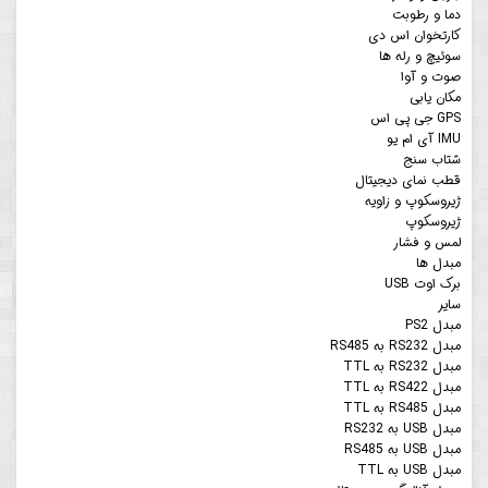
دما و رطوبت
کارتخوان اس دی
سوئیچ و رله ها
صوت و آوا
مکان یابی
GPS جی پی اس
IMU آی ام یو
شتاب سنج
قطب نمای دیجیتال
ژیروسکوپ و زاویه
ژیروسکوپ
لمس و فشار
مبدل ها
برک اوت USB
سایر
مبدل PS2
مبدل RS232 به RS485
مبدل RS232 به TTL
مبدل RS422 به TTL
مبدل RS485 به TTL
مبدل USB به RS232
مبدل USB به RS485
مبدل USB به TTL