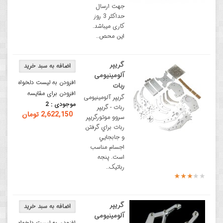
جهت ارسال
حداکثر 3 روز
کاری میباشد.
این محص..
گریپر
آلومینیومی
افزودن به لیست دلخواه
ربات
افزودن برای مقایسه
گریپر آلومینیومی
موجودی :
2
ربات - گریپر
2,622,150 تومان
سروو موتورگریپر
ربات براي گرفتن
و جابجايي
اجسام مناسب
است. پنجه
رباتیک..
گریپر
آلومینیومی
افزودن به لیست دلخواه