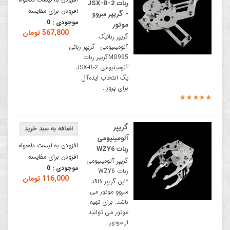
ربات JSX-B-2
افزودن برای مقایسه
- گریپر سروو
موجودی :
0
موتور
567,800 تومان
گریپر رباتیک
آلومینیومی - گریپر رباتی
MG995گریپر ربات
آلومینیومی JSX-B-2
یک انتخاب ایده‌آل
برای پروژ..
گریپر
آلومینیومی
افزودن به لیست دلخواه
ربات WZY6
افزودن برای مقایسه
گریپر آلومینیومی
موجودی :
0
ربات WZY6
116,000 تومان
*این گریپر فاقد
سروو موتور می
باشد. برای تهیه
موتور می توانید
از موتور..