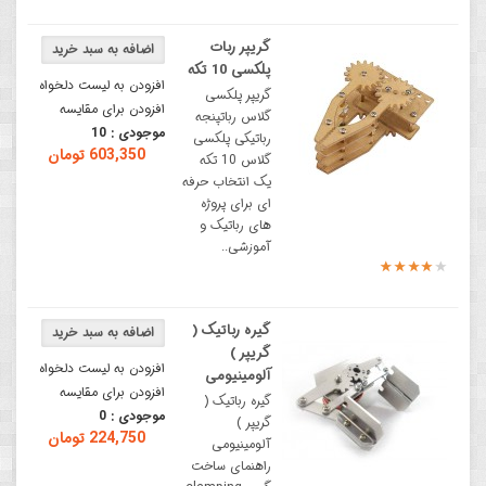
گریپر ربات
پلکسی 10 تکه
افزودن به لیست دلخواه
گریپر پلکسی
افزودن برای مقایسه
گلاس رباتپنجه
موجودی :
10
رباتیکی پلکسی
603,350 تومان
گلاس 10 تکه
یک انتخاب حرفه
ای برای پروژه
های رباتیک و
آموزشی..
گیره رباتیک (
گریپر )
افزودن به لیست دلخواه
آلومینیومی
افزودن برای مقایسه
گیره رباتیک (
موجودی :
0
گریپر )
224,750 تومان
آلومینیومی
راهنمای ساخت