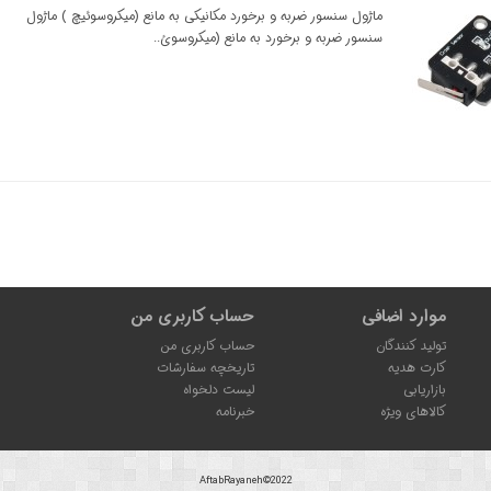
ماژول سنسور ضربه و برخورد مکانیکی به مانع (میکروسوئیچ ) ماژول
سنسور ضربه و برخورد به مانع (میکروسوئ..
موارد اضافی
حساب کاربری من
تولید کنندگان
حساب کاربری من
کارت هدیه
تاریخچه سفارشات
بازاریابی
لیست دلخواه
کالاهای ویژه
خبرنامه
AftabRayaneh©2022