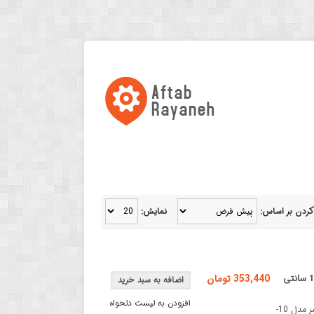
کردن بر اساس:
نمایش:
سنسور تشخیص مانع ( سوئیچ فتوالکتریک ) با قابلیت تشخیص 10 سانتی
353,440 تومان
افزودن به لیست دلخواه
سوییچ فتوالکتریک مادون قرمز مدل 10-NKسوییچ فتوالکتریک مادون قرمز مدل 10-