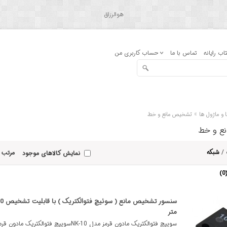
هوالرزاق
اب رایانه
تماس با ما
حساب کاربری من
»
 و ماژول ها
تشخیص مانع و خط
ع و خط
/
شبکه
مرتب 
نمایش کالاهای موجود
متر