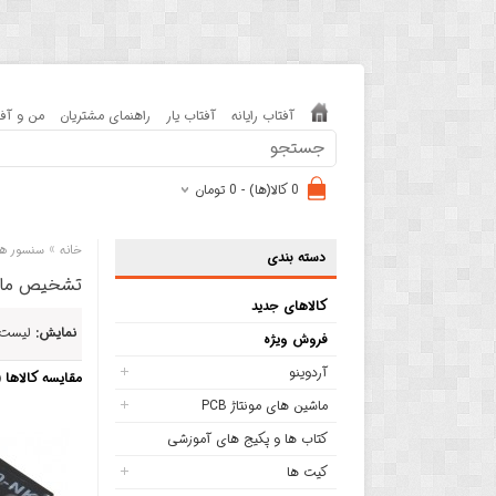
آفتاب رایانه
آفتاب یار
راهنمای مشتریان
من و آفت
0 کالا(ها) - 0 تومان
»
خانه
سنسور ها
دسته بندی
تشخیص مان
کالاهای جدید
نمایش:
لیست
فروش ویژه
آردوینو
مقایسه کالاها (0)
ماشین های مونتاژ PCB
کتاب ها و پکیج های آموزشی
کیت ها