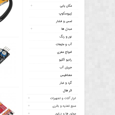
مکان یابی
ژیروسکوپ
لمس و فشار
مبدل ها
نور و رنگ
آب و مایعات
امواج مغزی
رادیو اکتیو
جریان آب
مغناطیس
گرد و غبار
اثر هال
ابزار آلات و تجهیزات
منبع تغذیه و باتری
موتور ها و درایور