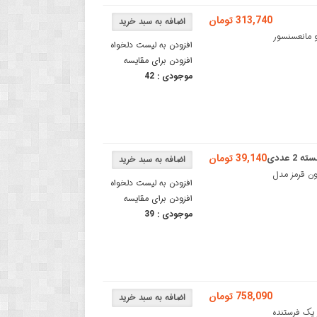
313,740 تومان
یص فاصله و مانعسنسور
افزودن به لیست دلخواه
افزودن برای مقایسه
موجودی :
42
39,140 تومان
TCRT50سنسور نوری مادون قرمز مدل
افزودن به لیست دلخواه
افزودن برای مقایسه
موجودی :
39
758,090 تومان
یچ مادون قرمز یک فرستنده