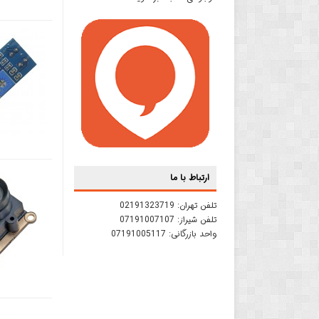
ارتباط با ما
تلفن تهران:
02191323719
تلفن شیراز:
07191007107
واحد بازرگانی:
07191005117