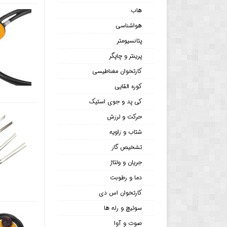
هاب
هواشناسی
پتانسیومتر
پرینتر و چاپگر
کارتخوان مغناطیسی
کوره القایی
کی پد و جوی استیک
حرکت و لرزش
شتاب و زاویه
تشخیص گاز
جریان و ولتاژ
دما و رطوبت
کارتخوان اس دی
سوئیچ و رله ها
صوت و آوا