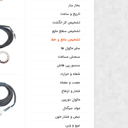
بخار ساز
تاریخ و ساعت
تشخیص اثر انگشت
تشخیص سطح مایع
تشخیص مانع و خط
سایر ماژول ها
سنجش مسافت
سنسور پی هاش
شعله و حرارت
عصب و عضله
فشار و ارتفاع
ماژول دوربین
مولد سیگنال
نبض و فشار خون
نیرو و وزن