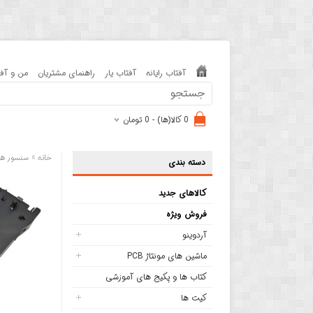
آفتاب رایانه
آفتاب یار
راهنمای مشتریان
من و آفت
0 کالا(ها) - 0 تومان
»
خانه
سنسور ها
دسته بندی
کالاهای جدید
فروش ویژه
آردوینو
ماشین های مونتاژ PCB
کتاب ها و پکیج های آموزشی
کیت ها