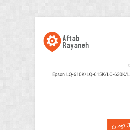
تریج ریبون پرینتر Epson LQ-610K/LQ-615K/LQ-630K/LQ-
ن