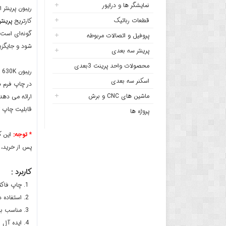
نمایشگر ها و درایور
قطعات رباتیک
کارتریج
پرینتر
گونه‌ای است 
پروفیل و اتصالات مربوطه
شود و جایگزین
پرینتر سه بعدی
محصولات واحد پرینت 3بعدی
اسکنر سه بعدی
ماشین های CNC و برش
ارائه می دهد
قابلیت چاپ تا 3 میلیون کاراکتر را
پروژه ها
* توجه:
پس از خرید، 
کاربرد :
چاپ فاکت
استفاده د
مناسب بر
ایده آل 