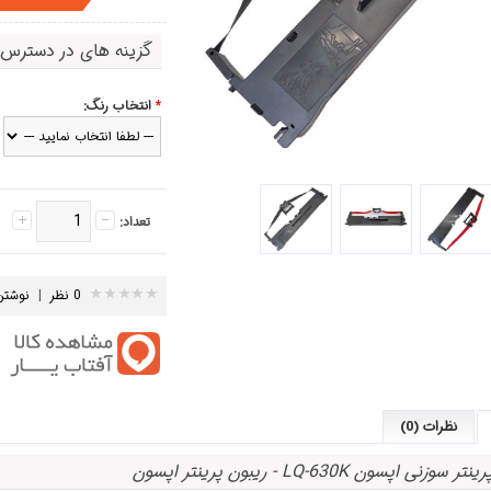
گزینه های در دسترس
*
انتخاب رنگ:
تعداد:
0 نظر
|
نوشتن
نظرات (0)
زنی اپسون LQ-630K - ریبون پرینتر اپسون