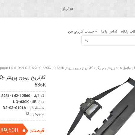
هوالرزاق
اب رایانه
تماس با ما
حساب کاربری من
»
»
 و ماژول ها
پرینتر و چاپگر
کارتریج ریبون پرینتر Epson LQ-610K/LQ-615K/LQ-630K/LQ-635K
کار
635K
کد انبار :
8231-142-12560
مدل کالا :
LQ-630K
جستارش :
B2-03-0101A
موجودی:
13
389,500 توما
قیمت: