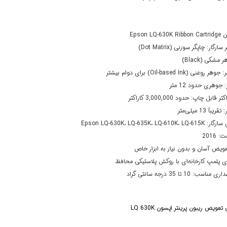
Epson LQ-
زگار: چاپگر سوزنی (Dot Matrix)
مشکی (Black)
نی (Oil-based Ink) برای دوام بیشتر
جوهری حدود 12 متر
قابل چاپ: حدود 3,000,000 کاراکتر
اً 13 میلی‌متر
Epson LQ-630K، LQ-635K، LQ-6
2016
عویض آسان و بدون نیاز به ابزار خاص
ی پلمپ کارخانه‌ای با روکش پلاستیکی محافظ
ب: 10 تا 35 درجه سانتی گراد
ویض ریبون پرینتر اپسون LQ 630K