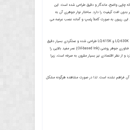
ست که برای ارائه چاپی واضح، ماندگار و دقیق طراحی شده است. این
اران سطر بدون افت کیفیت را دارد. ساختار نوار جوهری آن به
ین ریبون به صورت کاملاً پلمپ و آماده نصب عرضه می
ریبون Epson LQ 630K به‌طور ویژه برای استفاده در چاپگرهای سوزنی اپسون مدل LQ-630K ، LQ-635K ، LQ-610K و LQ-615K طراحی شده و عملکردی بسیار دقیق
در چاپ فرم های چندلایه، فاکتورها، رسیدها و اسناد حسابداری دارد. طول نوار آن حدود 12 متر است و با فناوری جوهر روغنی (Oil-based Ink) عمر مفید بالایی را
د و از نظر اقتصادی نیز بسیار مقرون به صرفه است، زیرا
 اپسون، امکان تست آن فراهم نشده است. لذا در صورت مشاهده هرگونه مشکل