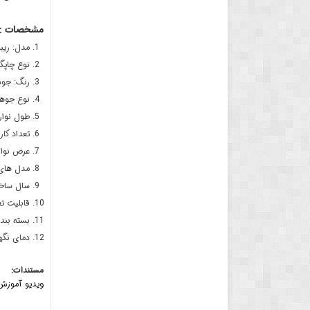
مشخصات :
مدل: ریبن 630K Ribbon Cartridge
نوع چاپگر سا
رنگ: جوهر 
نوع جوهر: جوهر روغ
طول نوار: 
تعداد کاراکتر 
عرض نوار: تقریب
مدل های سازگار: 10K، LQ-615K
سال ساخت: 
قابلیت ت
بسته بند
دمای نگهداری مناس
مستندات:
ویدیو آموزش تع