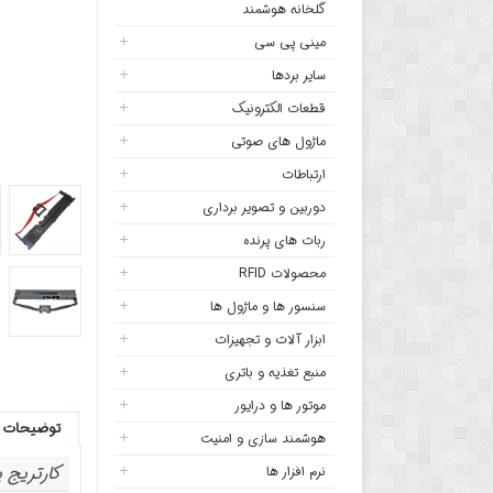
گلخانه هوشمند
مینی پی سی
سایر بردها
قطعات الکترونیک
ماژول های صوتی
ارتباطات
دوربین و تصویر برداری
ربات های پرنده
محصولات RFID
سنسور ها و ماژول ها
ابزار آلات و تجهیزات
منبع تغذیه و باتری
موتور ها و درایور
توضیحات
هوشمند سازی و امنیت
کارتریج پرینتر سو
نرم افزار ها