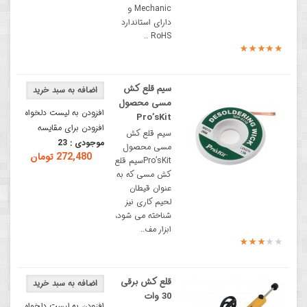
Mechanic و
دارای استاندارد
RoHS ..
سیم قلع کش
مسی محصول
افزودن به لیست دلخواه
Pro’sKit
افزودن برای مقایسه
سیم قلع کش
موجودی :
23
مسی محصول
272,480 تومان
Pro’sKitسیم قلع
کش مسی که به
عنوان قیطان
لحیم کاری نیز
شناخته می شود،
ابزار مف..
قلع کش برقی
30 وات
افزودن به لیست دلخواه