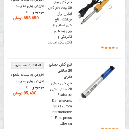
قلع کش برقی
افزودن برای مقایسه
30 وات قلع کش
موجودی :
0
ابزاری برای
658,650 تومان
برداشتن قلع
های اضافی از
روی برد های
الکتریکی و
الکترونیکی است..
قلع کش دستی
20 سانتی
افزودن به لیست دلخواه
متری
افزودن برای مقایسه
قلع کش دستی
موجودی :
0
20 سانتی متری
95,430 تومان
Features:
Dimensions:
20X190mm
Instructions:
1. First press
the su..