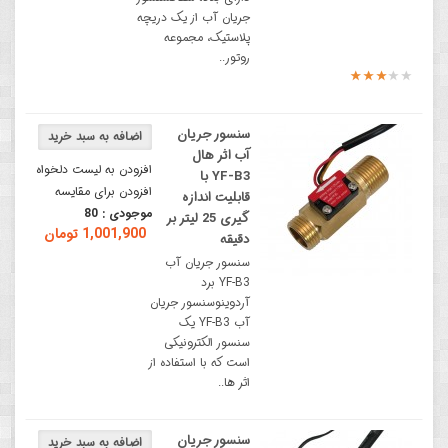
جریان آب از یک دریچه
پلاستیک، مجموعه
روتور..
سنسور جریان
آب اثر هال
افزودن به لیست دلخواه
YF-B3 با
افزودن برای مقایسه
قابلیت اندازه
موجودی :
80
گیری 25 لیتر بر
1,001,900 تومان
دقیقه
سنسور جریان آب
YF-B3 برد
آردوینوسنسور جریان
آب YF-B3 یک
سنسور الکترونیکی
است که با استفاده از
اثر ها..
سنسور جریان