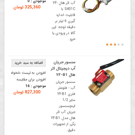
موجودی :
0
آب اثر هال YF-
325,360 تومان
S401C با
قابلیت اندازه
گیری 6 لیتر بر
دقیقه توجه: این
کالا در ورودی یا
خرو..
سنسور جریان
آب دیجیتال اثر
افزودن به لیست دلخواه
هال YF-B1
افزودن برای مقایسه
سنسور جریان
موجودی :
16
آب - فلومتر
827,300 تومان
فلزی YF-B1
سایز 1/2
اینچسنسور
جریان آب اثر
هال مدل YF-B1
یکی از تجهیزات
دقیق..