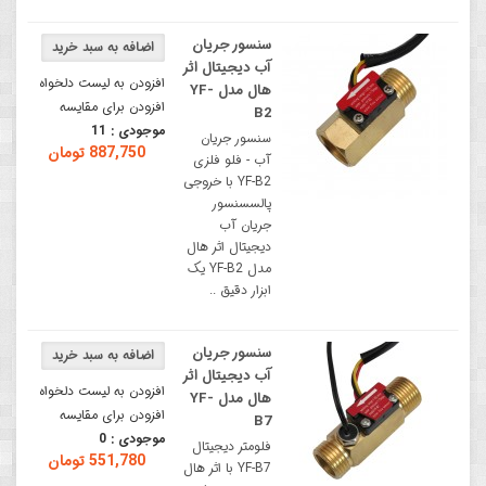
سنسور جریان
آب دیجیتال اثر
افزودن به لیست دلخواه
هال مدل YF-
افزودن برای مقایسه
B2
موجودی :
11
سنسور جریان
887,750 تومان
آب - فلو فلزی
YF-B2 با خروجی
پالسسنسور
جریان آب
دیجیتال اثر هال
مدل YF-B2 یک
ابزار دقیق ..
سنسور جریان
آب دیجیتال اثر
افزودن به لیست دلخواه
هال مدل YF-
افزودن برای مقایسه
B7
موجودی :
0
فلومتر دیجیتال
551,780 تومان
YF-B7 با اثر هال