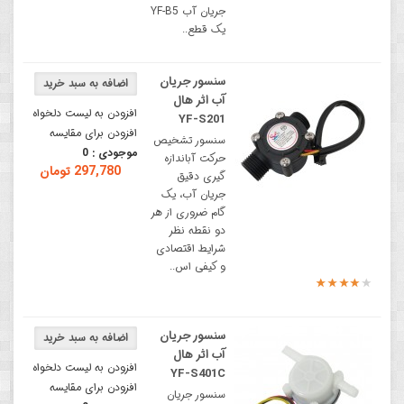
جریان آب YF-B5
یک قطع..
سنسور جریان
آب اثر هال
افزودن به لیست دلخواه
YF-S201
افزودن برای مقایسه
سنسور تشخیص
موجودی :
0
حرکت آباندازه
297,780 تومان
گیری دقیق
جریان آب، یک
گام ضروری از هر
دو نقطه نظر
شرایط اقتصادی
و کیفی اس..
سنسور جریان
آب اثر هال
افزودن به لیست دلخواه
YF-S401C
افزودن برای مقایسه
سنسور جریان