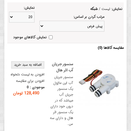
نمایش:
نمایش:
لیست
/
شبکه
مرتب کردن بر اساس:
نمایش کالاهای موجود
مقایسه کالاها (0)
سنسور جریان
آب اثر هال
افزودن به لیست دلخواه
سنسور جریان
افزودن برای مقایسه
آب این ماژول
موجودی :
0
یک سنسور
128,490 تومان
جریان آب
میباشد که در
درون خود دارای
یک سنسور اثر
هال و دارای سه
س..