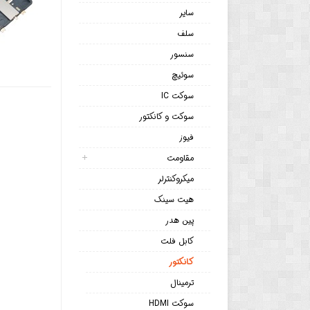
سایر
سلف
سنسور
سوئیچ
سوکت IC
سوکت و کانکتور
فیوز
مقاومت
میکروکنترلر
هیت سینک
پین هدر
کابل فلت
کانکتور
ترمینال
سوکت HDMI