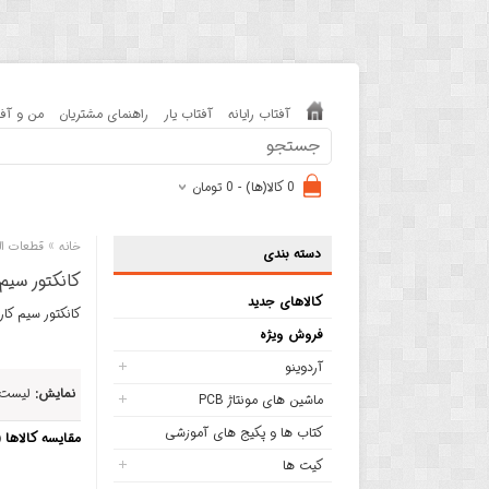
آفتاب رایانه
آفتاب یار
راهنمای مشتریان
من و آفت
0 کالا(ها) - 0 تومان
»
خانه
قطعات ال
دسته بندی
کانکتور سیم
کالاهای جدید
کانکتور سیم کا
فروش ویژه
آردوینو
نمایش:
لیست
ماشین های مونتاژ PCB
کتاب ها و پکیج های آموزشی
مقایسه کالاها (0)
کیت ها