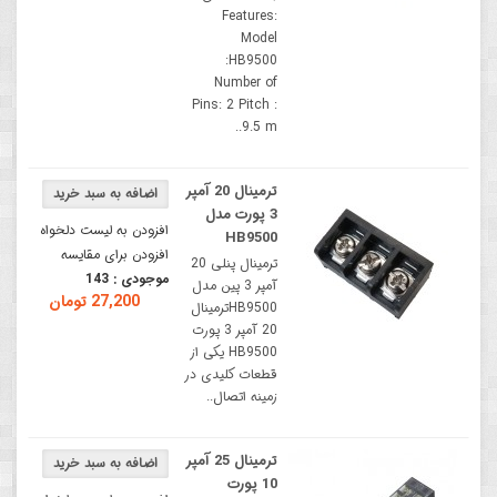
Features:
Model
:HB9500
Number of
Pins: 2 Pitch :
9.5 m..
ترمینال 20 آمپر
3 پورت مدل
افزودن به لیست دلخواه
HB9500
افزودن برای مقایسه
ترمینال پنلی 20
موجودی :
143
آمپر 3 پین مدل
27,200 تومان
HB9500ترمینال
20 آمپر 3 پورت
HB9500 یکی از
قطعات کلیدی در
زمینه اتصال..
ترمینال 25 آمپر
10 پورت