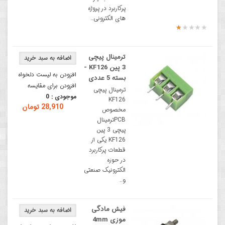
پرکاربرد در پروژه
های الکترونی..
ترمینال پیچی
3 پین KF126 -
افزودن به لیست دلخواه
بسته 5 عددی
افزودن برای مقایسه
ترمینال پیچی
موجودی :
0
KF126
28,910 تومان
مخصوص
PCBترمینال
پیچی 3 پین
KF126 یکی از
قطعات پرکاربرد
در حوزه
الکترونیک صنعتی
و..
فیش مادگی
موزی 4mm