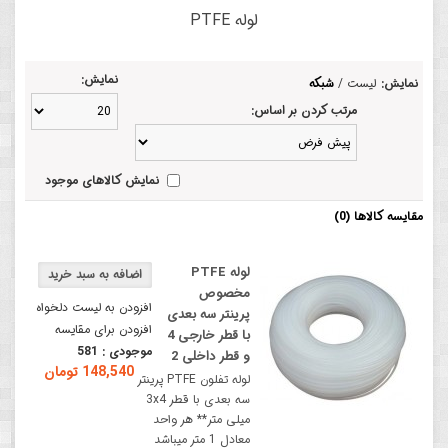
لوله PTFE
نمایش:
نمایش:
لیست
/
شبکه
مرتب کردن بر اساس:
نمایش کالاهای موجود
مقایسه کالاها (0)
لوله PTFE
مخصوص
افزودن به لیست دلخواه
پرینتر سه بعدی
افزودن برای مقایسه
با قطر خارجی 4
موجودی :
581
و قطر داخلی 2
148,540 تومان
لوله تفلون PTFE پرینتر
سه بعدی با قطر 3x4
میلی‌ متر** هر واحد
معادل 1 متر میباشد