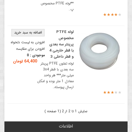
**لوله PTFE مخصوص
پ..
لوله PTFE
مخصوص
افزودن به لیست دلخواه
پرینتر سه بعدی
افزودن برای مقایسه
با قطر خارجی 4
موجودی :
0
و قطر داخلی 3
64,400 تومان
لوله تفلون PTFE پرینتر
سه بعدی با قطر 3x4
میلی‌ متر*** هر واحد
معادل 1 متر بوده و امکان
ارسال پیوسته..
نمایش 1 تا 2 از 2 (1 صفحه )
اطلاعات