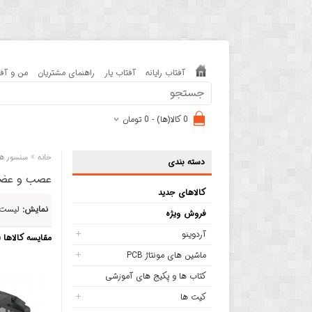
آفتاب رایانه
آفتاب یار
راهنمای مشتریان
من و آفت
0 کالا(ها) - 0 تومان
»
خانه
سنسور ها
دسته بندی
عصب و عضل
کالاهای جدید
نمایش:
لیست
فروش ویژه
آردوینو
مقایسه کالاها (0)
ماشین های مونتاژ PCB
کتاب ها و پکیج های آموزشی
کیت ها