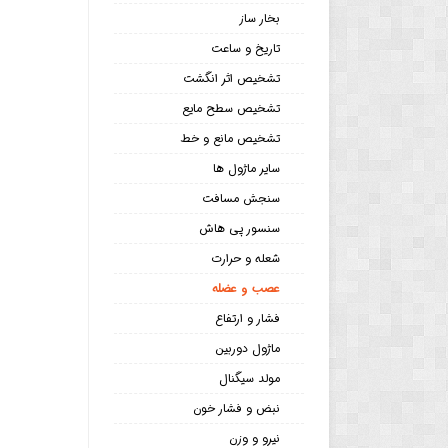
بخار ساز
تاریخ و ساعت
تشخیص اثر انگشت
تشخیص سطح مایع
تشخیص مانع و خط
سایر ماژول ها
سنجش مسافت
سنسور پی هاش
شعله و حرارت
عصب و عضله
فشار و ارتفاع
ماژول دوربین
مولد سیگنال
نبض و فشار خون
نیرو و وزن