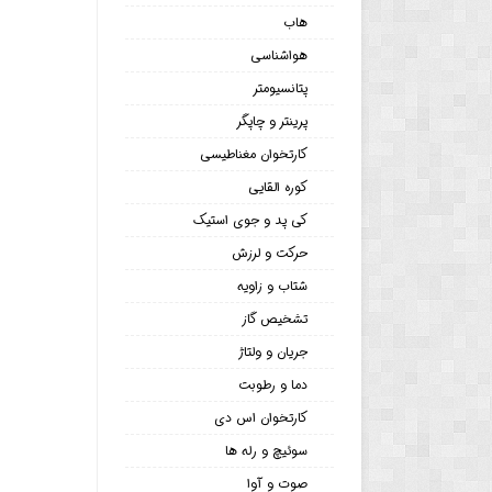
هاب
هواشناسی
پتانسیومتر
پرینتر و چاپگر
کارتخوان مغناطیسی
کوره القایی
کی پد و جوی استیک
حرکت و لرزش
شتاب و زاویه
تشخیص گاز
جریان و ولتاژ
دما و رطوبت
کارتخوان اس دی
سوئیچ و رله ها
صوت و آوا