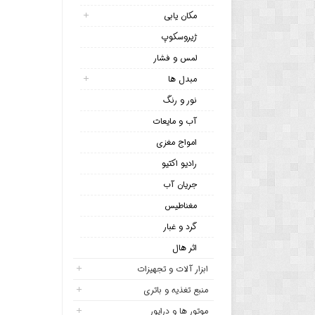
مکان یابی
ژیروسکوپ
لمس و فشار
مبدل ها
نور و رنگ
آب و مایعات
امواج مغزی
رادیو اکتیو
جریان آب
مغناطیس
گرد و غبار
اثر هال
ابزار آلات و تجهیزات
منبع تغذیه و باتری
موتور ها و درایور