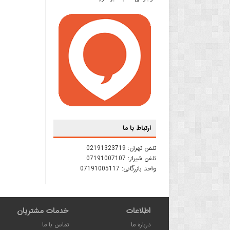
ارتباط با ما
تلفن تهران:
02191323719
تلفن شیراز:
07191007107
واحد بازرگانی:
07191005117
اطلاعات
خدمات مشتریان
درباره ما
تماس با ما