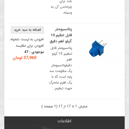
بلند برای
چرخاندن آن به
وسیله..
پتانسیومتر
قابل تنظیم 10
افزودن به لیست دلخواه
کیلو اهم دقیق
افزودن برای مقایسه
پتانسیومتر قابل
موجودی :
47
تنظیم 10 کیلو
37,960 تومان
اهم
دقیقپتانسیومتر
یک مقاومت سه
پایه است که با
یک اهرم متحرک
جهت تنظیم..
نمایش 1 تا 17 از 17 (1 صفحه )
اطلاعات