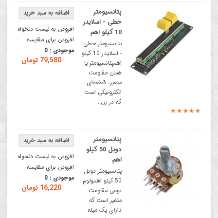
پتانسیومتر
خطی - اسلایدر
افزودن به لیست دلخواه
10 کیلو اهم
افزودن برای مقایسه
پتانسیومتر خطی
موجودی :
0
- اسلایدر 10 کیلو
79,580 تومان
اهمپتانسیومتر یا
همان مقاومت
متغیر، قطعه‌ای
الکترونیکی است
که در زن..
پتانسیومتر
دوبل 50 کیلو
افزودن به لیست دلخواه
اهم
افزودن برای مقایسه
پتانسیومتر دوبل
موجودی :
0
50 کیلو اهمولوم
16,220 تومان
نوعی مقاومت
متغیر است که
دارای یک میله