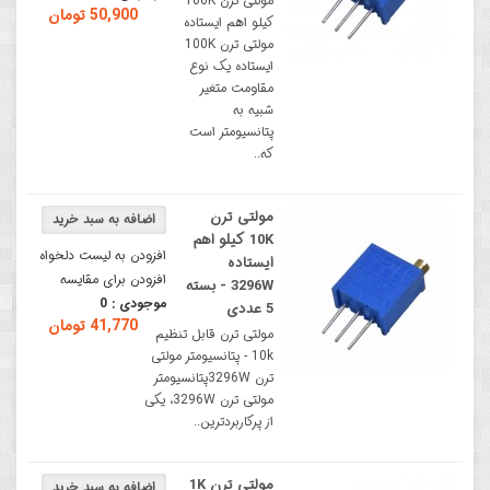
مولتی ترن 100K
50,900 تومان
کیلو اهم ایستاده
مولتی ترن 100K
ایستاده یک نوع
مقاومت متغیر
شبیه به
پتانسیومتر است
که..
مولتی ترن
10K کیلو اهم
افزودن به لیست دلخواه
ایستاده
افزودن برای مقایسه
3296W - بسته
موجودی :
0
5 عددی
41,770 تومان
مولتی ترن قابل تنظیم
10k - پتانسیومتر مولتی
ترن 3296Wپتانسیومتر
مولتی ترن 3296W، یکی
از پرکاربردترین..
مولتی ترن 1K