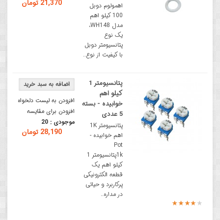
21,370 تومان
اهمولوم دوبل
100 کیلو اهم
مدل WH148،
یک نوع
پتانسیومتر دوبل
با کیفیت از نوع..
پتانسیومتر 1
کیلو اهم
افزودن به لیست دلخواه
خوابیده - بسته
افزودن برای مقایسه
5 عددی
موجودی :
20
پتانسیومتر 1K
28,190 تومان
اهم خوابیده -
Pot
1kپتانسیومتر 1
کیلو اهم یک
قطعه الکترونیکی
پرکاربرد و حیاتی
در مداره..