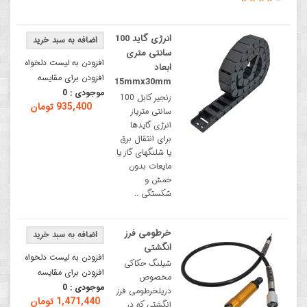
انرژی گاید 100
سانتی متری
افزودن به لیست دلخواه
ابعاد
افزودن برای مقایسه
15mmx30mm
موجودی :
0
زنجیر کابل 100
935,400 تومان
سانتی متریاز
انرژی گایدها
برای انتقال برق
یا شلنگهای گاز یا
مایعات بدون
خمش و
شکستگی ..
خرطومی فرز
انگشتی
افزودن به لیست دلخواه
شیلنگ حکاکی
افزودن برای مقایسه
مخصوص
موجودی :
0
دریلخرطومی فرز
1,471,440 تومان
انگشتی که در