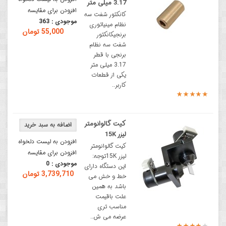
3.17 میلی‌ متر
افزودن برای مقایسه
کانکتور شفت سه
موجودی :
363
نظام مینیاتوری
55,000 تومان
برنجیکانکتور
شفت سه نظام
برنجی با قطر
3.17 میلی متر
یکی از قطعات
کاربر..
کیت گالوانومتر
لیزر 15K
افزودن به لیست دلخواه
کیت گالوانومتر
افزودن برای مقایسه
لیزر 15Kتوجه:
موجودی :
0
این دستگاه دارای
3,739,710 تومان
خط و خش می
باشد به همین
علت باقیمت
مناسب تری
عرضه می ش..