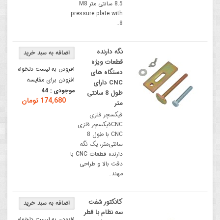
8.5 سانتی متر M8
pressure plate with
8..
نگه دارنده
قطعات ویژه
افزودن به لیست دلخواه
دستگاه های
افزودن برای مقایسه
CNC دارای
موجودی :
44
طول 8 سانتی
174,680 تومان
متر
فیکسچر فلزی
CNCفیکسچر فلزی
CNC با طول 8
سانتی‌متر، یک نگه‌
دارنده قطعات CNC با
دقت بالا و طراحی
مهند..
کانکتور شفت
سه نظام با قطر
افزودن به لیست دلخواه