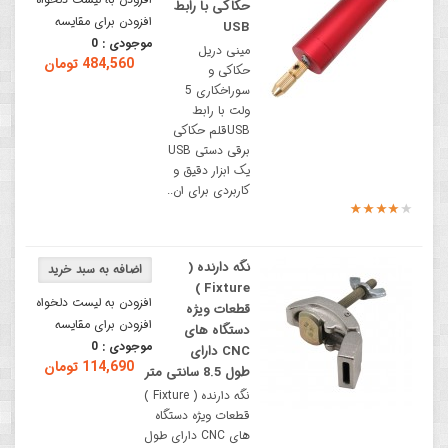
حکاکی با رابط
افزودن برای مقایسه
USB
موجودی :
0
مینی دریل
484,560 تومان
حکاکی و
سوراخکاری 5
ولت با رابط
USBقلم حکاکی
برقی دستی USB
یک ابزار دقیق و
کاربردی برای ان..
نگه دارنده (
Fixture )
افزودن به لیست دلخواه
قطعات ویژه
افزودن برای مقایسه
دستگاه های
موجودی :
0
CNC دارای
114,690 تومان
طول 8.5 سانتی متر
نگه دارنده ( Fixture )
قطعات ویژه دستگاه
های CNC دارای طول