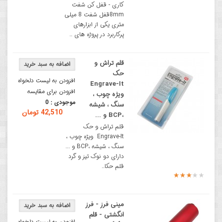
کاری - قفل کن شفت
8mmقفل شفت 8 میلی
متری یکی از ابزارهای
پرکاربرد در پروژه های ..
قلم تراش و
حک
افزودن به لیست دلخواه
Engrave-It
افزودن برای مقایسه
ویژه چوب ،
موجودی :
0
سنگ ، شیشه
42,510 تومان
،BCP و ...
قلم تراش و حک
Engrave-It ویژه چوب ،
سنگ ، شیشه ،BCP و ...
دارای دو نوک تیز و گرد
قلم حکا..
مینی فرز - فرز
انگشتی - قلم
افزودن به لیست دلخواه