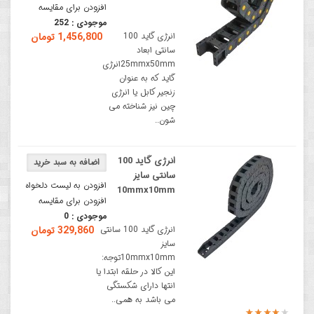
افزودن برای مقایسه
موجودی :
252
انرژی گاید 100
1,456,800 تومان
سانتی ابعاد
25mmx50mmانرژی
گاید که به عنوان
زنجیر کابل یا انرژی
چین نیز شناخته می
شون..
انرژی گاید 100
سانتی سایز
افزودن به لیست دلخواه
10mmx10mm
افزودن برای مقایسه
موجودی :
0
انرژی گاید 100 سانتی
329,860 تومان
سایز
10mmx10mmتوجه:
این کالا در حلقه ابتدا یا
انتها دارای شکستگی
می باشد به همی..