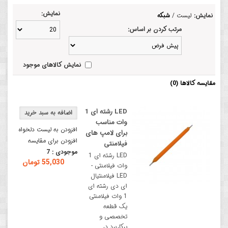
نمایش:
نمایش:
لیست
/
شبکه
مرتب کردن بر اساس:
نمایش کالاهای موجود
مقایسه کالاها (0)
LED رشته ای 1
وات مناسب
افزودن به لیست دلخواه
برای لامپ های
افزودن برای مقایسه
فیلامنتی
موجودی :
7
LED رشته ای 1
55,030 تومان
وات فیلامنتی -
LED فیلامنتیال
ای دی رشته ای
1 وات فیلامنتی
یک قطعه
تخصصی و
پرکاربرد در..