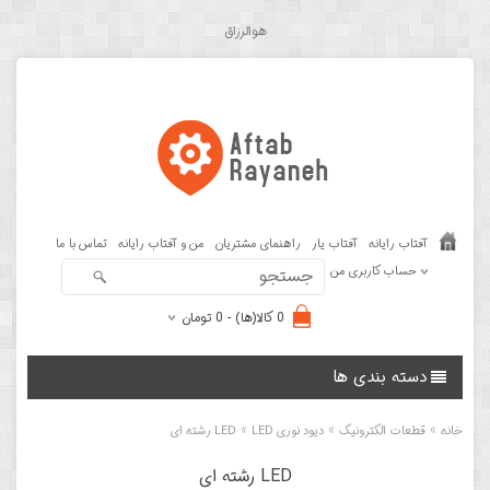
هوالرزاق
آفتاب رایانه
آفتاب یار
راهنمای مشتریان
من و آفتاب رایانه
تماس با ما
حساب کاربری من
0 کالا(ها) - 0 تومان
دسته بندی ها
»
»
»
خانه
قطعات الکترونیک
دیود نوری LED
LED رشته ای
LED رشته ای