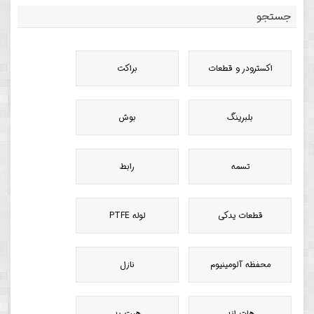
جستجو
اکسترودر و قطعات
براکت
بلبرینگ
بوش
تسمه
رابط
قطعات یدکی
لوله PTFE
محفظه آلومینیوم
نازل
هات اند
هیت بد