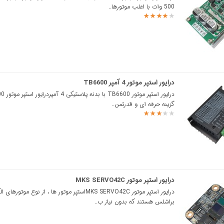
500 وات با اغلب موتورها..
درایور استپر موتور 4 آمپر TB6600
گزینه حرفه ای و قدرتمن..
درایور استپر موتور MKS SERVO42C
درایور استپر موتور MKS SERVO42Cاستپر موتور ها ، از نوع موتوره
براشلس هستند که بدون نیاز ب..