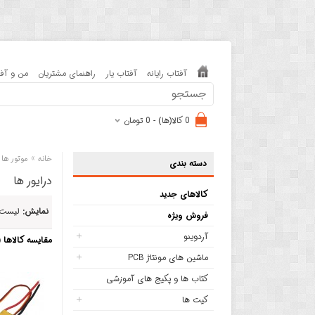
آفتاب رایانه
آفتاب یار
راهنمای مشتریان
من و آفت
0 کالا(ها) - 0 تومان
»
خانه
موتور ها 
دسته بندی
درایور ها
کالاهای جدید
نمایش:
لیست
فروش ویژه
آردوینو
مقایسه کالاها (0)
ماشین های مونتاژ PCB
کتاب ها و پکیج های آموزشی
کیت ها