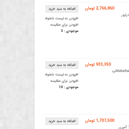
2,766,860 تومان
MKS SERVO57C محصول Makerbaseبرد درایور
افزودن به لیست دلخواه
افزودن برای مقایسه
موجودی :
3
933,350 تومان
ماژول درایور موتور DC تک کانال 540 وات مدل H3615NS محصول Makerbaseبرد
افزودن به لیست دلخواه
افزودن برای مقایسه
موجودی :
10
1,707,500 تومان
برد کنترلر درایور موتور 12 تا 36 ولتی 500w و 15Aکنترلر درایور موتور 15 آمپری