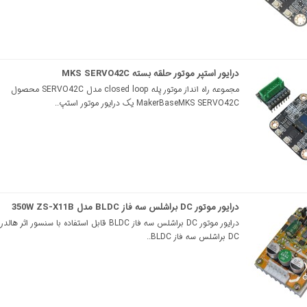
درایور استپر موتور حلقه بسته MKS SERVO42C
مجموعه راه انداز موتور پله closed loop مدل SERVO42C محصول
MakerBaseMKS SERVO42C یک درایور موتور استپ..
درایور موتور DC براشلس سه‌ فاز BLDC مدل 350W ZS-X11B
درایور موتور DC براشلس سه‌ فاز BLDC قابل استفاده با سنسور اث
DC براشلس سه‌ فاز BLDC..