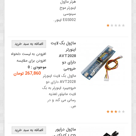
هرتز ماژول
اینورتر موج
سینوسی
EGS002 اینور..
ماژول بک لایت
اینورتر
افزودن به لیست دلخواه
AVT2028
افزودن برای مقایسه
دارای دو
موجودی :
0
خروجی
267,860 تومان
ماژول بک لایت اینورتر
AVT2028 دارای دو
خروجیبرد اینورتر به بک
لایت مانیتور تغذیه
رسانی می کند و در
ص..
ماژول درایور
LCD کاراکتری