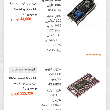
افزودن به لیست دلخواه
1602 دارای
افزودن برای مقایسه
ارتباط I2C
موجودی :
0
ماژول درایور
43,660 تومان
LCD کاراکتری
1602 دارای
ارتباط I2Cاز
نمایشگرهای
LCD کاراکتری
2*16 در اغلب
پروژه ها استف..
ماژول درایور
LED دات
افزودن به لیست دلخواه
ماتریس
افزودن برای مقایسه
HT16K33
موجودی :
0
ماژول درایور
222,320 تومان
LED دات
ماتریس
HT16K33 جهت
دریافت دیتاشیت