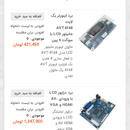
برد اینورتر بک
لایت
افزودن به لیست دلخواه
AVT4168
افزودن برای مقایسه
مانیتور LCD با
موجودی :
0
سوکت 6 پین
421,450 تومان
ماژول اینورتر مانیتور
LCD مدل AVT-4168
با فعال سازی 4 لامپ
بک لایتبرد اینورتر AVT
4168 یک ماژول
تغذی..
برد درایور LCD
با ورودی AV،
افزودن به لیست دلخواه
HDMI و VGA
افزودن برای مقایسه
درایور نمایشگر
موجودی :
0
LCD با ورودی
1,347,950 تومان
AV HDMI و
VGA درایور