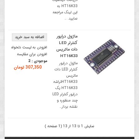
HT16K33 به
این لینک مراجعه
نمایید. ..
ماژول درایور
کنترلر LED
افزودن به لیست دلخواه
دات ماتریس
افزودن برای مقایسه
HT16K33
موجودی :
2
ماژول درایور
307,350 تومان
کنترلر LED دات
ماتریس
HT16K33تراشه
HT16K33 یک
درایور کنترلر LED
چند منظوره و
نقشه بردار..
نمایش 1 تا 13 از 13 (1 صفحه )