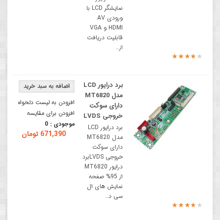
نمایشگر LCD با
ورودی AV
HDMI و VGA
قابلیت دریافت
از..
برد درایور LCD
مدل MT6820
افزودن به لیست دلخواه
دارای سوکت
افزودن برای مقایسه
خروجی LVDS
موجودی :
0
برد درایور LCD
671,390 تومان
مدل MT6820
دارای سوکت
خروجی LVDSبرد
درایور MT6820
از 95% صفحه
نمایش های ال
سی د..