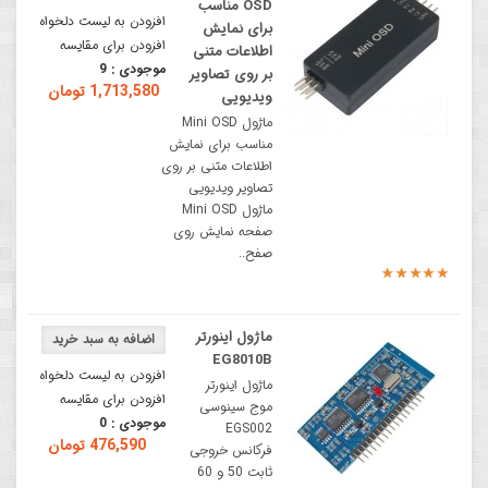
OSD مناسب
افزودن به لیست دلخواه
برای نمایش
افزودن برای مقایسه
اطلاعات متنی
موجودی :
9
بر روی تصاویر
1,713,580 تومان
ویدیویی
ماژول Mini OSD
مناسب برای نمایش
اطلاعات متنی بر روی
تصاویر ویدیویی
ماژول Mini OSD
صفحه نمایش روی
صفح..
ماژول اینورتر
EG8010B
افزودن به لیست دلخواه
ماژول اینورتر
افزودن برای مقایسه
موج سینوسی
موجودی :
0
EGS002
476,590 تومان
فرکانس خروجی
ثابت 50 و 60