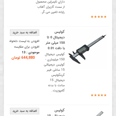
دارای تایمراین محصول
از سمت کاربران آفتاب
رایانه تامین می گر..
کولیس
دیجیتال 0 تا
افزودن به لیست دلخواه
150 میلی متر
افزودن برای مقایسه
با دقت 0.01
موجودی :
13
کولیس دیجیتال
644,880 تومان
150 میلیمتری -
کولیس دیجیتالی
15 سانتی فیبر
کربنکولیس
دیجیتال 15
سانت با بدنه
کامپوزیت..
کولیس
دیجیتالی 15