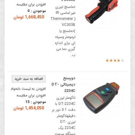
افزودن برای مقایسه
دماسنج لیزری
موجودی :
0
غیر تماسی IR
1,668,450 تومان
Thermometer )
VC303B
)دماسنج یا
ترمومتر وسیله
ای برای اندازه
گیری دما می
ب..
دورسنج
دیجیتالی DT-
افزودن به لیست دلخواه
2234C
افزودن برای مقایسه
تاکومتر لیزری
موجودی :
15
DT-2234C با
1,454,050 تومان
دقت 0.1 دور بر
دقیقهتاکومتر
لیزری DT-
2234C یک
دستگاه سرعت