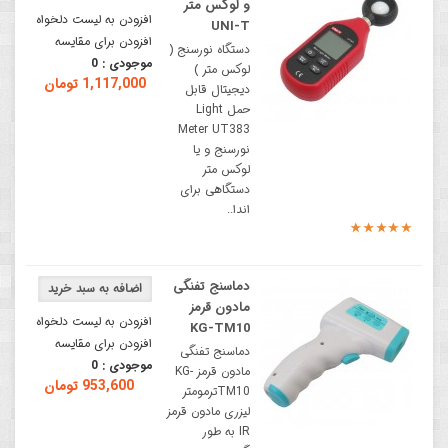
و لوکس متر
افزودن به لیست دلخواه
UNI-T
افزودن برای مقایسه
دستگاه نورسنج (
موجودی :
0
لوکس متر )
1,117,000 تومان
دیجیتال قابل
حمل Light
Meter UT383
نورسنج و یا
لوکس متر
دستگاهی برای
اندا..
دماسنج تفنگی
مادون قرمز
افزودن به لیست دلخواه
KG-TM10
افزودن برای مقایسه
دماسنج تفنگی
موجودی :
0
مادون قرمز KG-
953,600 تومان
TM10ترمومتر
لیزری مادون قرمز
IR به طور