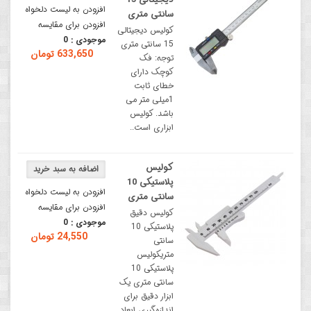
افزودن به لیست دلخواه
سانتی متری
افزودن برای مقایسه
کولیس دیجیتالی
موجودی :
0
15 سانتی متری
633,650 تومان
توجه: فک
کوچک دارای
خطای ثابت
1میلی متر می
باشد. کولیس
ابزاری است..
کولیس
پلاستیکی 10
افزودن به لیست دلخواه
سانتی متری
افزودن برای مقایسه
کولیس دقیق
موجودی :
0
پلاستیکی 10
24,550 تومان
سانتی
متریکولیس
پلاستیکی 10
سانتی متری یک
ابزار دقیق برای
اندازه‌گیری ابعاد