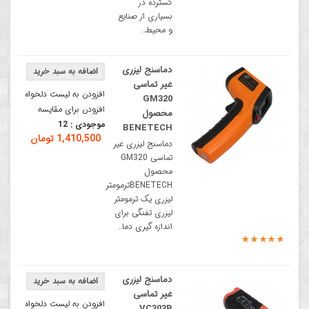
گسترده در
بسیاری از صنایع
و محیط..
دماسنج لیزری
غیر تماسی
افزودن به لیست دلخواه
GM320
افزودن برای مقایسه
محصول
موجودی :
12
BENETECH
1,410,500 تومان
دماسنج لیزری غیر
تماسی GM320
محصول
BENETECHترمومتر
لیزری یک ترمومتر
لیزری تفنگی برای
اندازه گیری دما..
دماسنج لیزری
غیر تماسی
افزودن به لیست دلخواه
VC303B