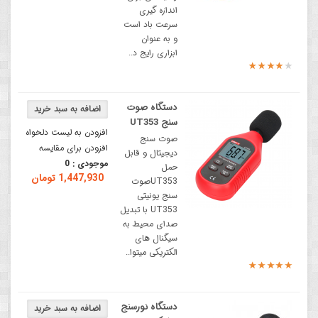
اندازه گیری
سرعت باد است
و به عنوان
ابزاری رایج د..
دستگاه صوت
سنج UT353
افزودن به لیست دلخواه
صوت سنج
افزودن برای مقایسه
دیجیتال و قابل
موجودی :
0
حمل
1,447,930 تومان
UT353صوت
سنج یونیتی
UT353 با تبدیل
صدای محیط به
سیگنال های
الکتریکی میتوا..
دستگاه نورسنج