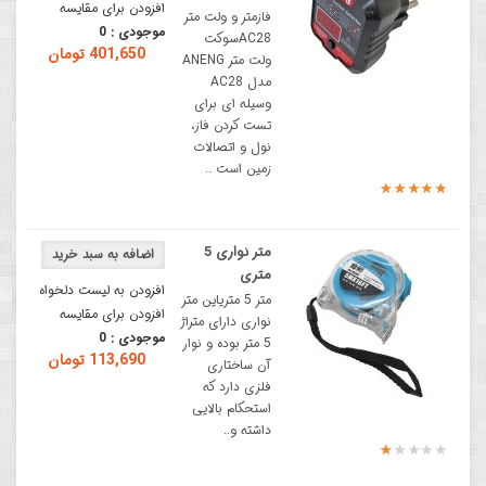
افزودن برای مقایسه
فازمتر و ولت متر
موجودی :
0
AC28سوکت
401,650 تومان
ولت متر ANENG
مدل AC28
وسیله ای برای
تست کردن فاز،
نول و اتصالات
زمین است ..
متر نواری 5
متری
افزودن به لیست دلخواه
متر 5 متریاین متر
افزودن برای مقایسه
نواری دارای متراژ
موجودی :
0
5 متر بوده و نوار
113,690 تومان
آن ساختاری
فلزی دارد که
استحکام بالایی
داشته و..