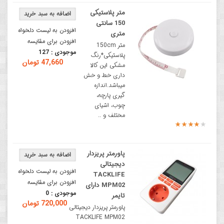
متر پلاستیکی
150 سانتی
افزودن به لیست دلخواه
متری
افزودن برای مقایسه
متر 150cm
موجودی :
127
پلاستیکی*رنگ
47,660 تومان
مشکی این کالا
داری خط و خش
میباشد.اندازه
گیری پارچه،
چوب، اشیای
مختلف و ..
پاورمتر پریزدار
دیجیتالی
افزودن به لیست دلخواه
TACKLIFE
افزودن برای مقایسه
MPM02 دارای
موجودی :
0
تایمر
720,000 تومان
پاورمتر پریزدار دیجیتالی
TACKLIFE MPM02