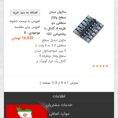
ماژول مبدل
سطح ولتاژ
افزودن به لیست دلخواه
منطقی دو
افزودن برای مقایسه
طرفه 4 کانال با
موجودی :
0
پشتیبانی I2C
16,820 تومان
ماژول تبدیل سطح
منطقی 3.3 به 5 ولت با
4 پین خروجیماژول مبدل
سطح ولتاژ دوطرفه 4
کانال یک ابزار کوچک و..
نمایش 1 تا 8 از 8 (1 صفحه )
اطلاعات
خدمات مشتریان
موارد اضافی