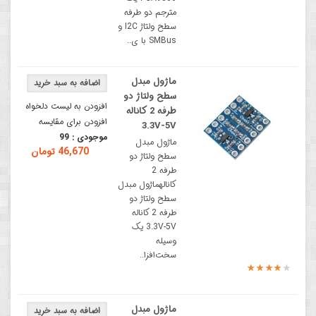
مترجم دو طرفه
سطح ولتاژ I2C و
SMBus با ی..
ماژول مبدل
سطح ولتاژ دو
افزودن به لیست دلخواه
طرفه 2 کاناله
افزودن برای مقایسه
3.3V-5V
موجودی :
99
ماژول مبدل
46,670 تومان
سطح ولتاژ دو
طرفه 2
کانالهماژول مبدل
سطح ولتاژ دو
طرفه 2 کاناله
3.3V-5V یک
وسیله
سخت‌افزا..
ماژول مبدل