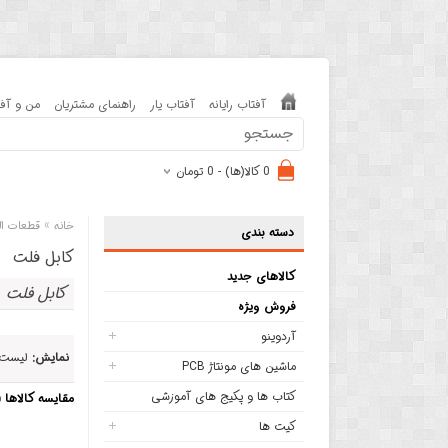
آفتاب رایانه
آفتاب یار
راهنمای مشتریان
من و آفت
0 کالا(ها) - 0 تومان
»
خانه
قطعات ال
دسته بندی
کابل فلت
کالاهای جدید
کابل فلت
فروش ویژه
آردوینو
نمایش:
لیست
ماشین های مونتاژ PCB
کتاب ها و پکیج های آموزشی
مقایسه کالاها (0)
کیت ها