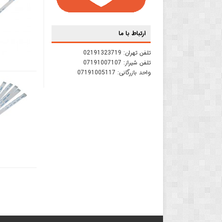
ارتباط با ما
تلفن تهران:
02191323719
تلفن شیراز:
07191007107
واحد بازرگانی:
07191005117