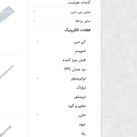
گلخانه هوشمند
مینی پی سی
سایر بردها
قطعات الکترونیک
آی سی
اسپیسر
المان سرد کننده
برد مبدل FPC
ترانزیستور
ترایاک
تریستور
جامپر و گیره
خازن
دیود
رله