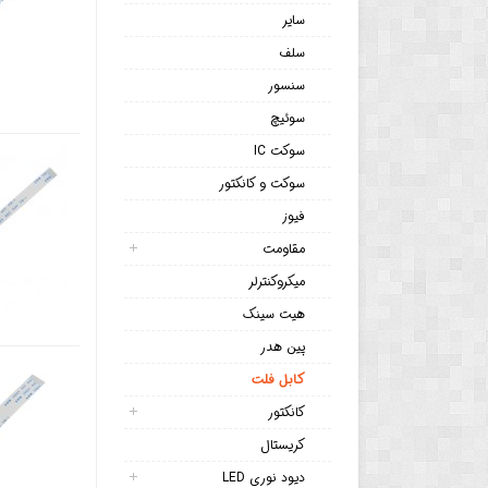
سایر
سلف
سنسور
سوئیچ
سوکت IC
سوکت و کانکتور
فیوز
مقاومت
میکروکنترلر
هیت سینک
پین هدر
کابل فلت
کانکتور
کریستال
دیود نوری LED